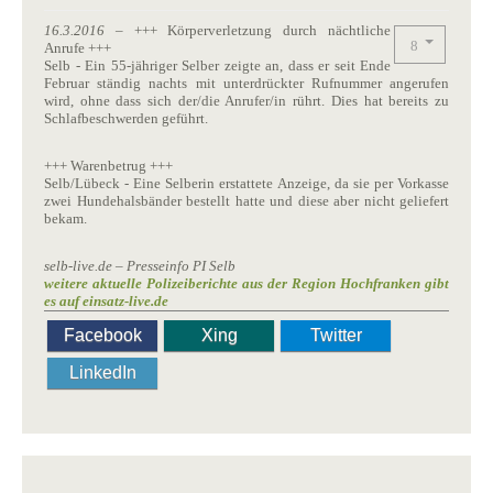
16.3.2016
– +++ Körperverletzung durch nächtliche
Anrufe +++
Selb - Ein 55-jähriger Selber zeigte an, dass er seit Ende
Februar ständig nachts mit unterdrückter Rufnummer angerufen
wird, ohne dass sich der/die Anrufer/in rührt. Dies hat bereits zu
Schlafbeschwerden geführt.
+++ Warenbetrug +++
Selb/Lübeck - Eine Selberin erstattete Anzeige, da sie per Vorkasse
zwei Hundehalsbänder bestellt hatte und diese aber nicht geliefert
bekam.
selb-live.de – Presseinfo PI Selb
weitere aktuelle Polizeiberichte aus der Region Hochfranken gibt
es auf einsatz-live.de
Facebook
Xing
Twitter
LinkedIn