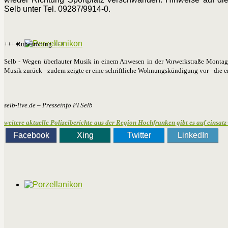
Selb unter Tel. 09287/9914-0.
+++ Ruhestörung +++
Selb - Wegen überlauter Musik in einem Anwesen in der Vorwerkstraße Montagn
Musik zurück - zudem zeigte er eine schriftliche Wohnungskündigung vor - die
selb-live.de – Presseinfo PI Selb
weitere aktuelle Polizeiberichte aus der Region Hochfranken gibt es auf einsatz-
Facebook
Xing
Twitter
LinkedIn