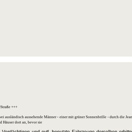
-Straße +++
ei ausländisch aussehende Männer - einer mit grüner Sonnenbrille - durch die Je
d Häuser dort an, bevor sie
Verdächtigen und evtl. benutzte Fahrzeuge derselben erbitte