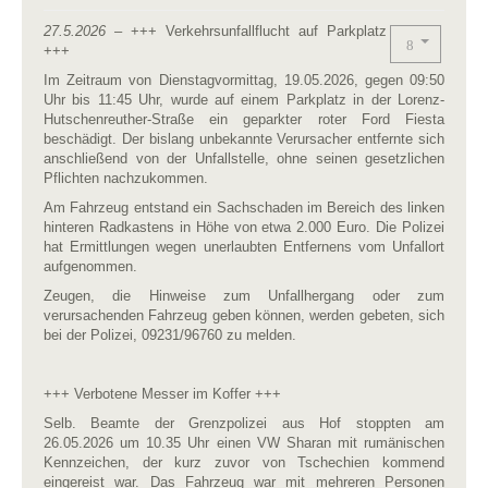
27.5.2026 –
+++ Verkehrsunfallflucht auf Parkplatz
+++
Im Zeitraum von Dienstagvormittag, 19.05.2026, gegen 09:50
Uhr bis 11:45 Uhr, wurde auf einem Parkplatz in der Lorenz-
Hutschenreuther-Straße ein geparkter roter Ford Fiesta
beschädigt. Der bislang unbekannte Verursacher entfernte sich
anschließend von der Unfallstelle, ohne seinen gesetzlichen
Pflichten nachzukommen.
Am Fahrzeug entstand ein Sachschaden im Bereich des linken
hinteren Radkastens in Höhe von etwa 2.000 Euro. Die Polizei
hat Ermittlungen wegen unerlaubten Entfernens vom Unfallort
aufgenommen.
Zeugen, die Hinweise zum Unfallhergang oder zum
verursachenden Fahrzeug geben können, werden gebeten, sich
bei der Polizei, 09231/96760 zu melden.
+++ Verbotene Messer im Koffer +++
Selb. Beamte der Grenzpolizei aus Hof stoppten am
26.05.2026 um 10.35 Uhr einen VW Sharan mit rumänischen
Kennzeichen, der kurz zuvor von Tschechien kommend
eingereist war. Das Fahrzeug war mit mehreren Personen