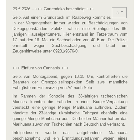
26.5.2026 –
+++ Gartendeko beschädigt +++
Selb. Auf einem Grundstück im Raabeweg kommt es
in der Vergangenheit immer wieder zu Beschädigungen von
Dekogegenständen. Zuletzt traf es eine Steinfigur des 86-
jährigen Hauseigentümers. Hier entstand im Tatzeitraum vom
17. auf den 18. Mai ein Sachschaden von 40 Euro. Die Polizei
ermittelt wegen Sachbeschädigung und bittet um
Zeugenhinweise unter 09231/9676-0.
+++ Einfuhr von Cannabis +++
Selb. Am Montagabend, gegen 18.15 Uhr, kontrollierten die
Beamten der Grenzpolizeiinspektion Selb zwei männliche
Fahrgäste im Einreisezug von Aš nach Selb.
Im Rahmen der Kontrolle des 38-jährigen tschechischen
Mannes konnten die Fahnder in einer Burger-Verpackung
versteckt eine geringe Menge Marihuana auffinden. Zudem
händigte der 23-jährige ukrainische Fahrgast ebenfalls eine
geringe Menge Marihuana aus. Die beiden Männer hatten das
Marihuana zuvor von Tschechien nach Deutschland verbracht.
Infolgedessen wurde das aufgefundene Marihuana
beschlagnahmt und ein Ermittlungsverfahren wegen eines