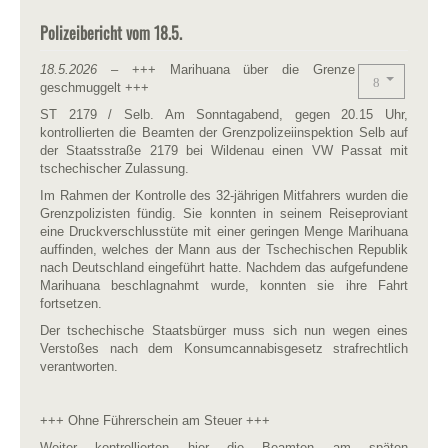
Polizeibericht vom 18.5.
18.5.2026
– +++ Marihuana über die Grenze
geschmuggelt +++
ST 2179 / Selb. Am Sonntagabend, gegen 20.15 Uhr,
kontrollierten die Beamten der Grenzpolizeiinspektion Selb auf
der Staatsstraße 2179 bei Wildenau einen VW Passat mit
tschechischer Zulassung.
Im Rahmen der Kontrolle des 32-jährigen Mitfahrers wurden die
Grenzpolizisten fündig. Sie konnten in seinem Reiseproviant
eine Druckverschlusstüte mit einer geringen Menge Marihuana
auffinden, welches der Mann aus der Tschechischen Republik
nach Deutschland eingeführt hatte. Nachdem das aufgefundene
Marihuana beschlagnahmt wurde, konnten sie ihre Fahrt
fortsetzen.
Der tschechische Staatsbürger muss sich nun wegen eines
Verstoßes nach dem Konsumcannabisgesetz strafrechtlich
verantworten.
+++ Ohne Führerschein am Steuer +++
Weiter kontrollierten hier die Beamten am späten