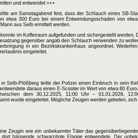
nitten und entwendet +++
tellte am Samstagabend fest, dass der Schlauch eines SB-St
on etwa 300 Euro bei einem Entwendungsschaden von etwa
 Mann aus Selb ermittelt werden.
onnte im Kofferraum aufgefunden und sichergestellt werden. De
enbesatzung gegenüber angab den Schlauch verwenden zu wolle
erbringung in ein Bezirkskrankenhaus angeordnet. Weiterhin
rlaubnis eingeleitet.
in Selb-Plößberg teilte der Polizei einen Einbruch in sein Kel
d entwendete daraus einen E-Scooter im Wert von etwa 80 Euro
 zwischen dem 30.12.2025, 11:00 Uhr – 01.01.2026, 12:0
nnt wurde eingeleitet. Mögliche Zeugen werden gebeten, sich
ine Zeugin wie ein unbekannter Täter das gegenüberliegende
 dort hängende schwarz/rote Flagge entwendete. Der unbeka