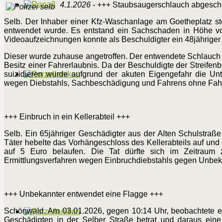
4.1.2026
- +++ Staubsaugerschlauch abgesch
Selb. Der Inhaber einer Kfz-Waschanlage am Goetheplatz s
entwendet wurde. Es entstand ein Sachschaden in Höhe v
Videoaufzeichnungen konnte als Beschuldigter ein 48jähriger
Dieser wurde zuhause angetroffen. Der entwendete Schlauch k
Besitz einer Fahrerlaubnis. Da der Beschuldigte der Streif
suizidieren wurde aufgrund der akuten Eigengefahr die Unt
wegen Diebstahls, Sachbeschädigung und Fahrens ohne Fahre
+++ Einbruch in ein Kellerabteil +++
Selb. Ein 65jähriger Geschädigter aus der Alten Schulstraße 
Täter hebelte das Vorhängeschloss des Kellerabteils auf un
auf 5 Euro belaufen. Die Tat dürfte sich im Zeitraum
Ermittlungsverfahren wegen Einbruchdiebstahls gegen Unbeka
+++ Unbekannter entwendet eine Flagge +++
Schönwald. Am 03.01.2026, gegen 10:14 Uhr, beobachtete e
Geschädigten in der Selber Straße betrat und daraus eine