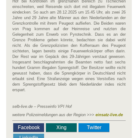
Hof bei Kontrollen im grenznahen Bereich zu Tschechien
einschreiten, weil Reisende sich dort mit illegalem Feuerwerk
eindecken. So auch am 28.12.2025 um 15.45 Uhr, als zwei 26
Jahre und 29 Jahre alte Männer aus den Niederlanden an der
Grenzkontrolle mit ihrem Peugeot aufliefen. Die Beiden waren
von Prag kommen auf der Heimreise und nutzten die
Gelegenheit zum Erwerb von Pyrotechnik. Dass es an der
Grenze Probleme geben könnte, bedachten sie dabei wohl
nicht. Als die Grenzpolizisten den Kofferraum des Peugeot
sichteten, lagen bereits einige Feuerwerkskörper offen darin.
Der Rest war im Gepäck des 29-Jährigen verstaut gewesen.
Insgesamt beschlagnahmten die Beamten netto fast sechs
hundert Gramm illegalen Sprengstoff. Der Besitzer wollte nicht
gewusst haben, dass die Sprengkörper in Deutschland nicht
erlaubt sind. Eine Strafanzeige wegen eines Verstoßes nach
dem Sprengstoffgesetz blieb dem Niederländer indes nicht
erspart.
selb-live.de – Presseinfo VPI Hof
weitere Polizeimeldungen aus der Region >>>
einsatz-live.de
Facebook
Xing
Twitter
LinkedIn