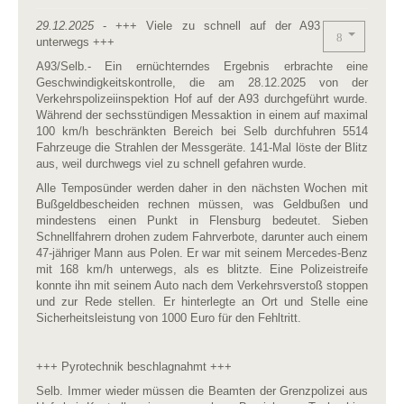
29.12.2025
- +++ Viele zu schnell auf der A93
unterwegs +++
A93/Selb.- Ein ernüchterndes Ergebnis erbrachte eine
Geschwindigkeitskontrolle, die am 28.12.2025 von der
Verkehrspolizeiinspektion Hof auf der A93 durchgeführt wurde.
Während der sechsstündigen Messaktion in einem auf maximal
100 km/h beschränkten Bereich bei Selb durchfuhren 5514
Fahrzeuge die Strahlen der Messgeräte. 141-Mal löste der Blitz
aus, weil durchwegs viel zu schnell gefahren wurde.
Alle Temposünder werden daher in den nächsten Wochen mit
Bußgeldbescheiden rechnen müssen, was Geldbußen und
mindestens einen Punkt in Flensburg bedeutet. Sieben
Schnellfahrern drohen zudem Fahrverbote, darunter auch einem
47-jähriger Mann aus Polen. Er war mit seinem Mercedes-Benz
mit 168 km/h unterwegs, als es blitzte. Eine Polizeistreife
konnte ihn mit seinem Auto nach dem Verkehrsverstoß stoppen
und zur Rede stellen. Er hinterlegte an Ort und Stelle eine
Sicherheitsleistung von 1000 Euro für den Fehltritt.
+++ Pyrotechnik beschlagnahmt +++
Selb. Immer wieder müssen die Beamten der Grenzpolizei aus