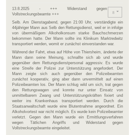
13.8.2025 - +++ Widerstand gegen
Vollstreckungsbeamte +++
Selb. Am Dienstagabend, gegen 21:00 Uhr, verständigte ein
44jähriger Mann aus Selb den Rettungsdienst, weil er in infolge
von übermäßigem Alkoholkonsum starke Bauchschmerzen
bekommen hatte. Der Mann sollte ins Klinikum Marktredwitz
transportiert werden, womit er zunächst einverstanden war.
Während der Fahrt, etwa auf Höhe von Thiersheim, änderte der
Mann dann seine Meinung, schnallte sich ab und wurde
gegenüber dem Rettungsdienstpersonal aggressiv. Es wurde
eine Streife der Polizei zur Unterstützung angefordert. Der
Mann zeigte sich auch gegenüber den Polizeibeamten
zunächst kooperativ, ging aber dann unvermittelt auf einen
Polizeibeamten los. Der Mann schlug wild um sich, trat gegen
den Rettungswagen und konnte nur unter Einsatz von
unmittelbarem Zwang und Unterstützungskräften fixiert und
weiter ins Krankenhaus transportiert werden. Durch die
Staatsanwaltschaft wurde eine Blutentnahme angeordnet. Ein
Alkoholvortest war nicht möglich. Es wurde kein Polizeibeamter
verletzt. Gegen den Mann wurde ein Ermittlungsverfahren
wegen Tätlichen Angriffs und Widerstand gegen
Vollstreckungsbeamte eingeleitet.