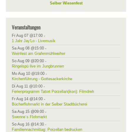
Selber Wiesenfest
Veranstaltungen
Fr Aug 07 @17:00
-
1 Jahr Jay'Lo - Livemusik
Sa Aug 08 @15:00
-
Weinfest am Grafenmühlweiher
So Aug 09 @20:00
-
Ringelspü live im Jungbrunnen
Mo Aug 10 @19:00
-
Kirchenführung - Gottesackerkirche
Di Aug 11 @10:00
-
Ferienprogramm Tatort Porzellan(ikon): Filmdreh
Fr Aug 14 @14:00
-
Bücherflohmarkt in der Selber Stadtbücherei
Sa Aug 15 @09:00
-
Swenne´s Flohmarkt
So Aug 16 @14:30
-
Familiennachmittag: Porzellan bedrucken