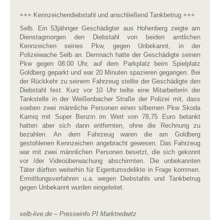
+++ Kennzeichendiebstahl und anschließend Tankbetrug +++
Selb. Ein 53jähriger Geschädigter aus Hohenberg zeigte am
Dienstagmorgen den Diebstahl von beiden amtlichen
Kennzeichen seines Pkw, gegen Unbekannt, in der
Polizeiwache Selb an. Demnach hatte der Geschädigte seinen
Pkw gegen 08:00 Uhr, auf dem Parkplatz beim Spielplatz
Goldberg geparkt und war 20 Minuten spazieren gegangen. Bei
der Rückkehr zu seinem Fahrzeug stellte der Geschädigte den
Diebstahl fest. Kurz vor 10 Uhr teilte eine Mitarbeiterin der
Tankstelle in der Weißenbacher Straße der Polizei mit, dass
soeben zwei männliche Personen einen silbernen Pkw Skoda
Kamiq mit Super Benzin im Wert von 78,75 Euro betankt
hatten aber sich dann entfernten, ohne die Rechnung zu
bezahlen. An dem Fahrzeug waren die am Goldberg
gestohlenen Kennzeichen angebracht gewesen. Das Fahrzeug
war mit zwei männlichen Personen besetzt, die sich gekonnt
vor /der Videoüberwachung abschirmten. Die unbekannten
Täter dürften weiterhin für Eigentumsdelikte in Frage kommen.
Ermittlungsverfahren u.a. wegen Diebstahls und Tankbetrug
gegen Unbekannt wurden eingeleitet.
selb-live.de – Presseinfo PI Marktredwitz