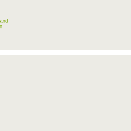
tand
rn