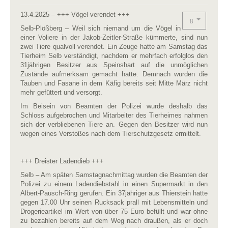
13.4.2025 – +++ Vögel verendet +++
Selb-Plößberg – Weil sich niemand um die Vögel in
einer Voliere in der Jakob-Zeitler-Straße kümmerte, sind nun
zwei Tiere qualvoll verendet. Ein Zeuge hatte am Samstag das
Tierheim Selb verständigt, nachdem er mehrfach erfolglos den
31jährigen Besitzer aus Speinshart auf die unmöglichen
Zustände aufmerksam gemacht hatte. Demnach wurden die
Tauben und Fasane in dem Käfig bereits seit Mitte März nicht
mehr gefüttert und versorgt.
Im Beisein von Beamten der Polizei wurde deshalb das
Schloss aufgebrochen und Mitarbeiter des Tierheimes nahmen
sich der verbliebenen Tiere an. Gegen den Besitzer wird nun
wegen eines Verstoßes nach dem Tierschutzgesetz ermittelt.
+++ Dreister Ladendieb +++
Selb – Am späten Samstagnachmittag wurden die Beamten der
Polizei zu einem Ladendiebstahl in einen Supermarkt in den
Albert-Pausch-Ring gerufen. Ein 37jähriger aus Thierstein hatte
gegen 17.00 Uhr seinen Rucksack prall mit Lebensmitteln und
Drogerieartikel im Wert von über 75 Euro befüllt und war ohne
zu bezahlen bereits auf dem Weg nach draußen, als er doch