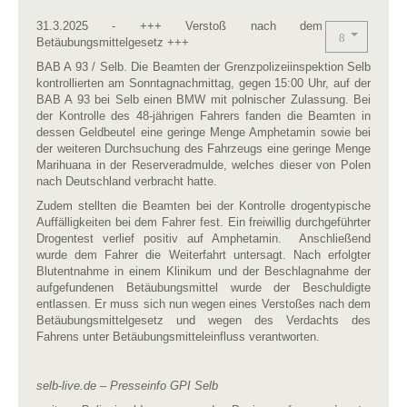
31.3.2025 - +++ Verstoß nach dem
Betäubungsmittelgesetz +++
BAB A 93 / Selb. Die Beamten der Grenzpolizeiinspektion Selb
kontrollierten am Sonntagnachmittag, gegen 15:00 Uhr, auf der
BAB A 93 bei Selb einen BMW mit polnischer Zulassung. Bei
der Kontrolle des 48-jährigen Fahrers fanden die Beamten in
dessen Geldbeutel eine geringe Menge Amphetamin sowie bei
der weiteren Durchsuchung des Fahrzeugs eine geringe Menge
Marihuana in der Reserveradmulde, welches dieser von Polen
nach Deutschland verbracht hatte.
Zudem stellten die Beamten bei der Kontrolle drogentypische
Auffälligkeiten bei dem Fahrer fest. Ein freiwillig durchgeführter
Drogentest verlief positiv auf Amphetamin. Anschließend
wurde dem Fahrer die Weiterfahrt untersagt. Nach erfolgter
Blutentnahme in einem Klinikum und der Beschlagnahme der
aufgefundenen Betäubungsmittel wurde der Beschuldigte
entlassen. Er muss sich nun wegen eines Verstoßes nach dem
Betäubungsmittelgesetz und wegen des Verdachts des
Fahrens unter Betäubungsmitteleinfluss verantworten.
selb-live.de – Presseinfo GPI Selb