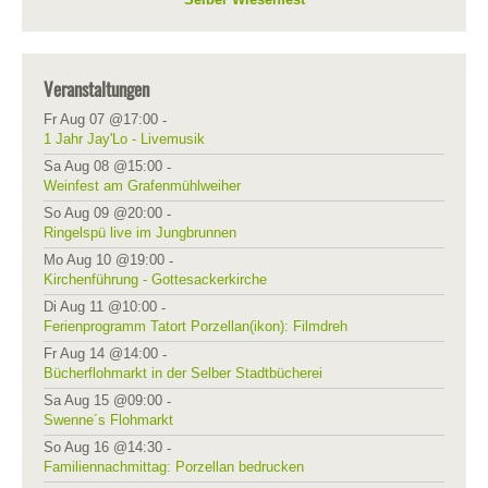
Veranstaltungen
Fr Aug 07 @17:00
-
1 Jahr Jay'Lo - Livemusik
Sa Aug 08 @15:00
-
Weinfest am Grafenmühlweiher
So Aug 09 @20:00
-
Ringelspü live im Jungbrunnen
Mo Aug 10 @19:00
-
Kirchenführung - Gottesackerkirche
Di Aug 11 @10:00
-
Ferienprogramm Tatort Porzellan(ikon): Filmdreh
Fr Aug 14 @14:00
-
Bücherflohmarkt in der Selber Stadtbücherei
Sa Aug 15 @09:00
-
Swenne´s Flohmarkt
So Aug 16 @14:30
-
Familiennachmittag: Porzellan bedrucken