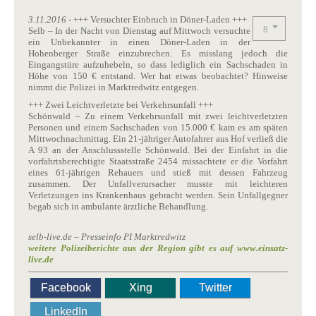
3.11.2016
- +++ Versuchter Einbruch in Döner-Laden +++
Selb – In der Nacht von Dienstag auf Mittwoch versuchte
ein Unbekannter in einen Döner-Laden in der
Hohenberger Straße einzubrechen. Es misslang jedoch die
Eingangstüre aufzuhebeln, so dass lediglich ein Sachschaden in
Höhe von 150 € entstand. Wer hat etwas beobachtet? Hinweise
nimmt die Polizei in Marktredwitz entgegen.
+++ Zwei Leichtverletzte bei Verkehrsunfall +++
Schönwald – Zu einem Verkehrsunfall mit zwei leichtverletzten
Personen und einem Sachschaden von 15.000 € kam es am späten
Mittwochnachmittag. Ein 21-jähriger Autofahrer aus Hof verließ die
A 93 an der Anschlussstelle Schönwald. Bei der Einfahrt in die
vorfahrtsberechtigte Staatsstraße 2454 missachtete er die Vorfahrt
eines 61-jährigen Rehauers und stieß mit dessen Fahrzeug
zusammen. Der Unfallverursacher musste mit leichteren
Verletzungen ins Krankenhaus gebracht werden. Sein Unfallgegner
begab sich in ambulante ärztliche Behandlung.
selb-live.de – Presseinfo PI Marktredwitz
weitere Polizeiberichte aus der Region gibt es auf www.einsatz-
live.de
Facebook
Xing
Twitter
LinkedIn