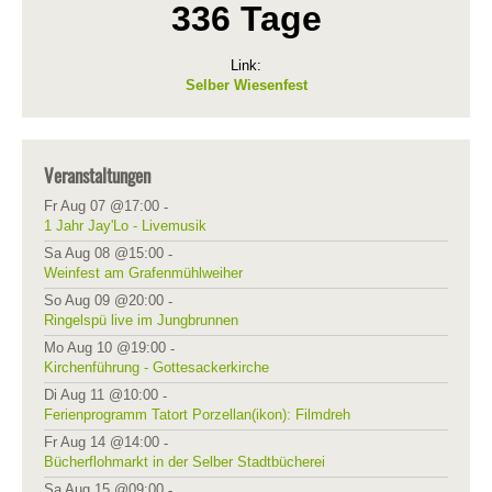
336 Tage
Link:
Selber Wiesenfest
Veranstaltungen
Fr Aug 07 @17:00
-
1 Jahr Jay'Lo - Livemusik
Sa Aug 08 @15:00
-
Weinfest am Grafenmühlweiher
So Aug 09 @20:00
-
Ringelspü live im Jungbrunnen
Mo Aug 10 @19:00
-
Kirchenführung - Gottesackerkirche
Di Aug 11 @10:00
-
Ferienprogramm Tatort Porzellan(ikon): Filmdreh
Fr Aug 14 @14:00
-
Bücherflohmarkt in der Selber Stadtbücherei
Sa Aug 15 @09:00
-