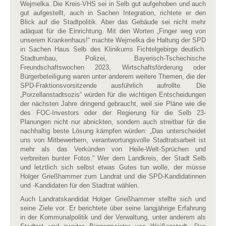
Wejmelka. Die Kreis-VHS sei in Selb gut aufgehoben und auch
gut aufgestellt, auch in Sachen Integration, richtete er den
Blick auf die Stadtpolitik. Aber das Gebäude sei nicht mehr
adäquat für die Einrichtung. Mit den Worten „Finger weg von
unserem Krankenhaus!“ machte Wejmelka die Haltung der SPD
in Sachen Haus Selb des Klinikums Fichtelgebirge deutlich.
Stadtumbau, Polizei, Bayerisch-Tschechische
Freundschaftswochen 2023, Wirtschaftsförderung oder
Bürgerbeteiligung waren unter anderem weitere Themen, die der
SPD-Fraktionsvorsitzende ausführlich aufrollte. Die
„Porzellanstadtsozis“ würden für die wichtigen Entscheidungen
der nächsten Jahre dringend gebraucht, weil sie Pläne wie die
des FOC-Investors oder der Regierung für die Selb 23-
Planungen nicht nur abnickten, sondern auch streitbar für die
nachhaltig beste Lösung kämpfen würden: „Das unterscheidet
uns von Mitbewerbern, verantwortungsvolle Stadtratsarbeit ist
mehr als das Verkünden von Heile-Welt-Sprüchen und
verbreiten bunter Fotos.“ Wer dem Landkreis, der Stadt Selb
und letztlich sich selbst etwas Gutes tun wolle, der müsse
Holger Grießhammer zum Landrat und die SPD-Kandidatinnen
und -Kandidaten für den Stadtrat wählen.
Auch Landratskandidat Holger Grießhammer stellte sich und
seine Ziele vor. Er berichtete über seine langjährige Erfahrung
in der Kommunalpolitik und der Verwaltung, unter anderem als