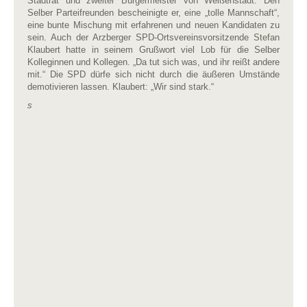
Stadtrat und zweiter Bürgermeister von Weißenstadt. Den
Selber Parteifreunden bescheinigte er, eine „tolle Mannschaft“,
eine bunte Mischung mit erfahrenen und neuen Kandidaten zu
sein. Auch der Arzberger SPD-Ortsvereinsvorsitzende Stefan
Klaubert hatte in seinem Grußwort viel Lob für die Selber
Kolleginnen und Kollegen. „Da tut sich was, und ihr reißt andere
mit.“ Die SPD dürfe sich nicht durch die äußeren Umstände
demotivieren lassen. Klaubert: „Wir sind stark.“
s