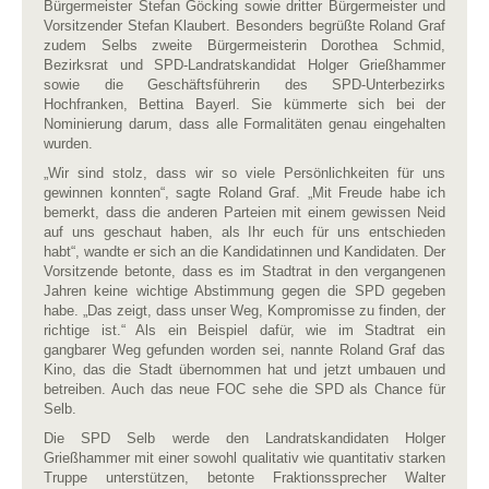
Bürgermeister Stefan Göcking sowie dritter Bürgermeister und
Vorsitzender Stefan Klaubert. Besonders begrüßte Roland Graf
zudem Selbs zweite Bürgermeisterin Dorothea Schmid,
Bezirksrat und SPD-Landratskandidat Holger Grießhammer
sowie die Geschäftsführerin des SPD-Unterbezirks
Hochfranken, Bettina Bayerl. Sie kümmerte sich bei der
Nominierung darum, dass alle Formalitäten genau eingehalten
wurden.
„Wir sind stolz, dass wir so viele Persönlichkeiten für uns
gewinnen konnten“, sagte Roland Graf. „Mit Freude habe ich
bemerkt, dass die anderen Parteien mit einem gewissen Neid
auf uns geschaut haben, als Ihr euch für uns entschieden
habt“, wandte er sich an die Kandidatinnen und Kandidaten. Der
Vorsitzende betonte, dass es im Stadtrat in den vergangenen
Jahren keine wichtige Abstimmung gegen die SPD gegeben
habe. „Das zeigt, dass unser Weg, Kompromisse zu finden, der
richtige ist.“ Als ein Beispiel dafür, wie im Stadtrat ein
gangbarer Weg gefunden worden sei, nannte Roland Graf das
Kino, das die Stadt übernommen hat und jetzt umbauen und
betreiben. Auch das neue FOC sehe die SPD als Chance für
Selb.
Die SPD Selb werde den Landratskandidaten Holger
Grießhammer mit einer sowohl qualitativ wie quantitativ starken
Truppe unterstützen, betonte Fraktionssprecher Walter