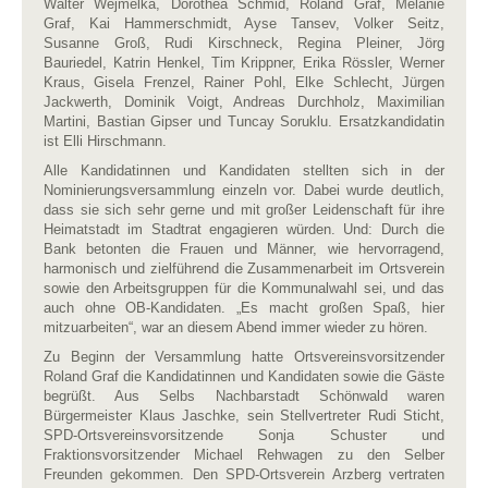
Walter Wejmelka, Dorothea Schmid, Roland Graf, Melanie
Graf, Kai Hammerschmidt, Ayse Tansev, Volker Seitz,
Susanne Groß, Rudi Kirschneck, Regina Pleiner, Jörg
Bauriedel, Katrin Henkel, Tim Krippner, Erika Rössler, Werner
Kraus, Gisela Frenzel, Rainer Pohl, Elke Schlecht, Jürgen
Jackwerth, Dominik Voigt, Andreas Durchholz, Maximilian
Martini, Bastian Gipser und Tuncay Soruklu. Ersatzkandidatin
ist Elli Hirschmann.
Alle Kandidatinnen und Kandidaten stellten sich in der
Nominierungsversammlung einzeln vor. Dabei wurde deutlich,
dass sie sich sehr gerne und mit großer Leidenschaft für ihre
Heimatstadt im Stadtrat engagieren würden. Und: Durch die
Bank betonten die Frauen und Männer, wie hervorragend,
harmonisch und zielführend die Zusammenarbeit im Ortsverein
sowie den Arbeitsgruppen für die Kommunalwahl sei, und das
auch ohne OB-Kandidaten. „Es macht großen Spaß, hier
mitzuarbeiten“, war an diesem Abend immer wieder zu hören.
Zu Beginn der Versammlung hatte Ortsvereinsvorsitzender
Roland Graf die Kandidatinnen und Kandidaten sowie die Gäste
begrüßt. Aus Selbs Nachbarstadt Schönwald waren
Bürgermeister Klaus Jaschke, sein Stellvertreter Rudi Sticht,
SPD-Ortsvereinsvorsitzende Sonja Schuster und
Fraktionsvorsitzender Michael Rehwagen zu den Selber
Freunden gekommen. Den SPD-Ortsverein Arzberg vertraten