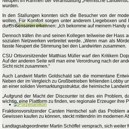
Neupert im Rahmen der Veranstaltung „Heimische Landwirtsc
wurden.
In den Stallungen konnten sich die Besucher von der mode
wollen. Für Komfort sorgen unter anderem Liegeboxen und K
durch Sensoren erkennen: „Ich bekomme auf meinem Handy ein
Dennoch träfen ihn und seinen Kollegen teilweise der Hass a
sozialen Netzwerken verbreitet werde. „Wenn man als Mörde
fasste Neupert die Stimmung bei den Landwirten zusammen.
CSU Ortsvorsitzender Matthias Müller warf den Kritikern Doppe
Auf der anderen Seite will man eine Verordnung nach der ande
Sicht nicht zusammen.“
Auch Landwirt Martin Goldschald sah die momentane Entwic
Neben der im Vergleich zu Großbetrieben fehlenden Lobby 
an einer soliden Vermarktungsstruktur, die heimische Landwirt
„Aufgrund der Macht der Discounter ist dies ein Problem, das
wichtig, eine Plattform zu finden, wo regionale Erzeuger ihre 
Fraktionsvorsitzender Carsten Hentschel sah das Problem au
Gewissen kaufen zu können, steckt mittendrin im modernen A
Landtagsabgeordneter Martin Schöffel versprach, sich weiter f