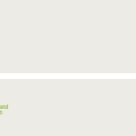
tand
rn