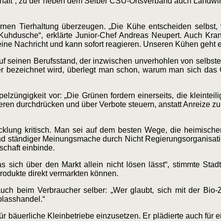
haft“, zu der neben dem Selber CSU-Ortsverband auch Landwir
rnen Tierhaltung überzeugen. „Die Kühe entscheiden selbst
uhdusche“, erklärte Junior-Chef Andreas Neupert. Auch Kran
e Nachricht und kann sofort reagieren. Unseren Kühen geht es
uf seinen Berufsstand, der inzwischen unverhohlen von selbste
r bezeichnet wird, überlegt man schon, warum man sich das 
lzüngigkeit vor: „Die Grünen fordern einerseits, die kleinteili
ren durchdrücken und über Verbote steuern, anstatt Anreize zu
klung kritisch. Man sei auf dem besten Wege, die heimische
und ständiger Meinungsmache durch Nicht Regierungsorganisa
schaft einbinde.
 sich über den Markt allein nicht lösen lässt“, stimmte Stadt
Produkte direkt vermarkten können.
ch beim Verbraucher selber: „Wer glaubt, sich mit der Bio-Z
blasshandel.“
ür bäuerliche Kleinbetriebe einzusetzen. Er plädierte auch für