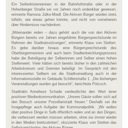
Ein Seifenkistenrennen in der Bahnhofstraße oder in der
Hohenberger Straße sei vor Jahren noch undenkbar gewesen,
erinnerte Ramona Jülke-Miedl. Die Aktiven Bürger würden stets
tüfteln, wie etwas gehen könnte, und nicht von vorneherein
über Hindernisse nachdenken.
„Miteinander reden – dazu gehört auch die von den Aktiven
Bürgern bereits vor Jahren eingeführte Bürgersprechstunde im
Rahmen der Stadtratssitzungen“, erinnerte Klaus von Stetten.
Es gebe darüber hinaus eine Bürgersprechstunde des
Oberbürgermeisters und auch beim Stadtentwicklungsprozess
habe die Beteiligung der Selberinnen und Selber einen hohen
Stellenwert. Viele hätten sich bereits bisher in den zahlreichen
Arbeitskreisen und Gremien beteiligt. Im Gespräch mit den
interessierten Selbern sei die Stadtverwaltung auch in der
Informationsstelle im Gebäude Schillerstraße 1. „Die bisherigen
Veranstaltungen wurden gut besucht“, berichtete Pötzsch.
Stadträtin Anneliese Schade verdeutlichte den Wert einer
positiven Medienkommunikation. „Unsere Gäste sollen sich auf
den Besuch unserer Porzellanstadt freuen.“ Deshalb sei die
Imagepflege auch Aufgabe der Kommunalpolitik. „Wir wollen
über positive Dinge in Selb öffentlich reden und an den Dingen,
die verbessert werden müssen arbeiten, ohne sie immer wieder
in den Medien breitzutreten“, skizzierte Klaus von Stetten das
Selbstverständnis der Aktiven Bürger.