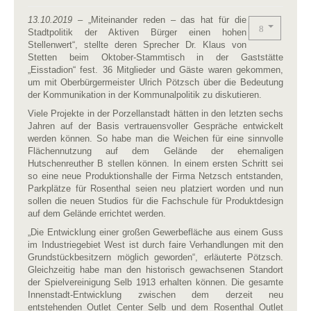
13.10.2019
– „Miteinander reden – das hat für die
Stadtpolitik der Aktiven Bürger einen hohen
Stellenwert“, stellte deren Sprecher Dr. Klaus von
Stetten beim Oktober-Stammtisch in der Gaststätte
„Eisstadion“ fest. 36 Mitglieder und Gäste waren gekommen,
um mit Oberbürgermeister Ulrich Pötzsch über die Bedeutung
der Kommunikation in der Kommunalpolitik zu diskutieren.
Viele Projekte in der Porzellanstadt hätten in den letzten sechs
Jahren auf der Basis vertrauensvoller Gespräche entwickelt
werden können. So habe man die Weichen für eine sinnvolle
Flächennutzung auf dem Gelände der ehemaligen
Hutschenreuther B stellen können. In einem ersten Schritt sei
so eine neue Produktionshalle der Firma Netzsch entstanden,
Parkplätze für Rosenthal seien neu platziert worden und nun
sollen die neuen Studios für die Fachschule für Produktdesign
auf dem Gelände errichtet werden.
„Die Entwicklung einer großen Gewerbefläche aus einem Guss
im Industriegebiet West ist durch faire Verhandlungen mit den
Grundstückbesitzern möglich geworden“, erläuterte Pötzsch.
Gleichzeitig habe man den historisch gewachsenen Standort
der Spielvereinigung Selb 1913 erhalten können. Die gesamte
Innenstadt-Entwicklung zwischen dem derzeit neu
entstehenden Outlet Center Selb und dem Rosenthal Outlet