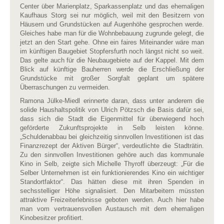
Center über Marienplatz, Sparkassenplatz und das ehemaligen
Kaufhaus Storg sei nur möglich, weil mit den Besitzern von
Häusern und Grundstücken auf Augenhöhe gesprochen werde.
Gleiches habe man für die Wohnbebauung zugrunde gelegt, die
jetzt an den Start gehe. Ohne ein faires Miteinander wäre man
im künftigen Baugebiet Stopfersfurth noch längst nicht so weit.
Das gelte auch für die Neubaugebiete auf der Kappel. Mit dem
Blick auf künftige Bauherren werde die Erschließung der
Grundstücke mit großer Sorgfalt geplant um spätere
Überraschungen zu vermeiden.
Ramona Jülke-Miedl erinnerte daran, dass unter anderem die
solide Haushaltspolitik von Ulrich Pötzsch die Basis dafür sei,
dass sich die Stadt die Eigenmittel für überwiegend hoch
geförderte Zukunftsprojekte in Selb leisten könne.
„Schuldenabbau bei gleichzeitig sinnvollen Investitionen ist das
Finanzrezept der Aktiven Bürger“, verdeutlichte die Stadträtin.
Zu den sinnvollen Investitionen gehöre auch das kommunale
Kino in Selb, zeigte sich Michelle Thyroff überzeugt: „Für die
Selber Unternehmen ist ein funktionierendes Kino ein wichtiger
Standortfaktor“. Das hätten diese mit ihren Spenden in
sechsstelliger Höhe signalisiert. Den Mitarbeitern müssten
attraktive Freizeiterlebnisse geboten werden. Auch hier habe
man vom vertrauensvollen Austausch mit dem ehemaligen
Kinobesitzer profitiert.