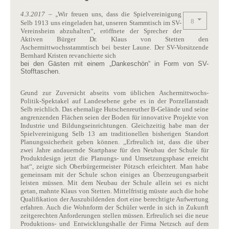
4.3.2017
–
Wir freuen uns, dass die Spielvereinigung
„
Selb 1913 uns eingeladen hat, unseren Stammtisch im SV-
Vereinsheim abzuhalten“, eröffnete der Sprecher der
Aktiven Bürger Dr. Klaus von Stetten den
Aschermittwochsstammtisch bei bester Laune. Der SV-Vorsitzende
Bernhard Kristen revanchierte sich
bei den Gästen mit einem „Dankeschön“ in Form von SV-
Stofftaschen.
Grund zur Zuversicht abseits vom üblichen Aschermittwochs-
Politik-Spektakel auf Landesebene gebe es in der Porzellanstadt
Selb reichlich. Das ehemalige Hutschenreuther B-Gelände und seine
angrenzenden Flächen seien der Boden für innovative Projekte von
Industrie und Bildungseinrichtungen. Gleichzeitig habe man der
Spielvereinigung Selb 13 am traditionellen bisherigen Standort
Planungssicherheit geben können. „Erfreulich ist, dass die über
zwei Jahre andauernde Startphase für den Neubau der Schule für
Produktdesign jetzt die Planungs- und Umsetzungsphase erreicht
hat“, zeigte sich Oberbürgermeister Pötzsch erleichtert. Man habe
gemeinsam mit der Schule schon einiges an Überzeugungsarbeit
leisten müssen. Mit dem Neubau der Schule allein sei es nicht
getan, mahnte Klaus von Stetten. Mittelfristig müsste auch die hohe
Qualifikation der Auszubildenden dort eine berechtigte Aufwertung
erfahren. Auch die Wohnform der Schüler werde in sich in Zukunft
zeitgerechten Anforderungen stellen müssen. Erfreulich sei die neue
Produktions- und Entwicklungshalle der Firma Netzsch auf dem