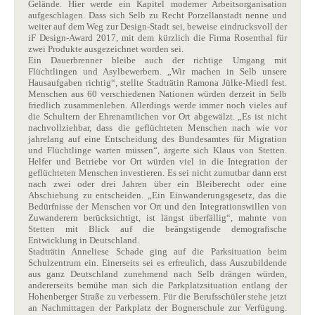
Gelände. Hier werde ein Kapitel moderner Arbeitsorganisation
aufgeschlagen. Dass sich Selb zu Recht Porzellanstadt nenne und
weiter auf dem Weg zur Design-Stadt sei, beweise eindrucksvoll der
iF Design-Award 2017, mit dem kürzlich die Firma Rosenthal für
zwei Produkte ausgezeichnet worden sei.
Ein Dauerbrenner bleibe auch der richtige Umgang mit
Flüchtlingen und Asylbewerbern. „Wir machen in Selb unsere
Hausaufgaben richtig“, stellte Stadträtin Ramona Jülke-Miedl fest.
Menschen aus 60 verschiedenen Nationen würden derzeit in Selb
friedlich zusammenleben. Allerdings werde immer noch vieles auf
die Schultern der Ehrenamtlichen vor Ort abgewälzt. „Es ist nicht
nachvollziehbar, dass die geflüchteten Menschen nach wie vor
jahrelang auf eine Entscheidung des Bundesamtes für Migration
und Flüchtlinge warten müssen“, ärgerte sich Klaus von Stetten.
Helfer und Betriebe vor Ort würden viel in die Integration der
geflüchteten Menschen investieren. Es sei nicht zumutbar dann erst
nach zwei oder drei Jahren über ein Bleiberecht oder eine
Abschiebung zu entscheiden. „Ein Einwanderungsgesetz, das die
Bedürfnisse der Menschen vor Ort und den Integrationswillen von
Zuwanderern berücksichtigt, ist längst überfällig“, mahnte von
Stetten mit Blick auf die beängstigende demografische
Entwicklung in Deutschland.
Stadträtin Anneliese Schade ging auf die Parksituation beim
Schulzentrum ein. Einerseits sei es erfreulich, dass Auszubildende
aus ganz Deutschland zunehmend nach Selb drängen würden,
andererseits bemühe man sich die Parkplatzsituation entlang der
Hohenberger Straße zu verbessern. Für die Berufsschüler stehe jetzt
an Nachmittagen der Parkplatz der Bognerschule zur Verfügung.