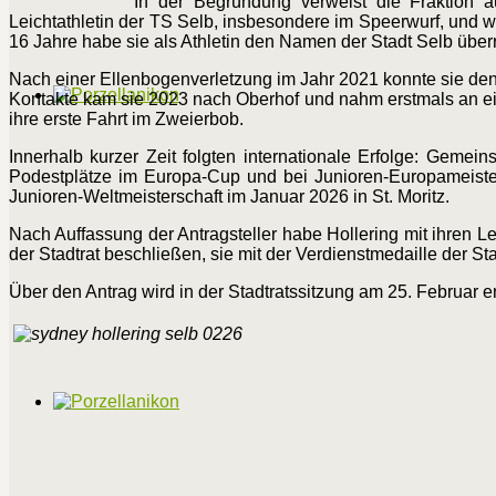
In der Begründung verweist die Fraktion au
Leichtathletin der TS Selb, insbesondere im Speerwurf, und 
16 Jahre habe sie als Athletin den Namen der Stadt Selb überr
Nach einer Ellenbogenverletzung im Jahr 2021 konnte sie den
Kontakte kam sie 2023 nach Oberhof und nahm erstmals an ein
ihre erste Fahrt im Zweierbob.
Innerhalb kurzer Zeit folgten internationale Erfolge: Gemei
Podestplätze im Europa-Cup und bei Junioren-Europameister
Junioren-Weltmeisterschaft im Januar 2026 in St. Moritz.
Nach Auffassung der Antragsteller habe Hollering mit ihren L
der Stadtrat beschließen, sie mit der Verdienstmedaille der 
Über den Antrag wird in der Stadtratssitzung am 25. Februar e