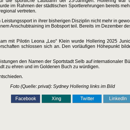
f die sportliche Laufbahn der 23-Jährigen. Hollering war ü
wurde im Rahmen der städtischen Sportlerehrungen bereits meh
egional vertreten.
 Leistungssport in ihrer bisherigen Disziplin nicht mehr in g
em Anschubtraining im Bobsport teil. Bereits im Dezember des
nsam mit Pilotin Leona „Leo“ Klein wurde Hollering 2025 Juni
schaften schlossen sich an. Den vorläufigen Höhepunkt bilde
eistungen den Namen der Sportstadt Selb auf internationaler Bü
Stadt zu ehren und im Goldenen Buch zu würdigen.
ntschieden.
Foto (Quelle: privat): Sydney Hollering links im Bild
Facebook
Xing
Twitter
LinkedIn