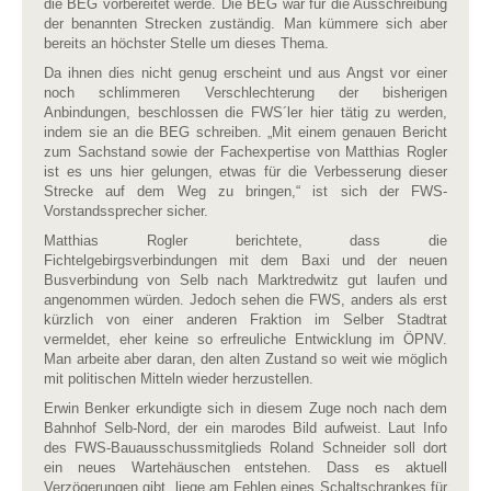
die BEG vorbereitet werde. Die BEG war für die Ausschreibung
der benannten Strecken zuständig. Man kümmere sich aber
bereits an höchster Stelle um dieses Thema.
Da ihnen dies nicht genug erscheint und aus Angst vor einer
noch schlimmeren Verschlechterung der bisherigen
Anbindungen, beschlossen die FWS´ler hier tätig zu werden,
indem sie an die BEG schreiben. „Mit einem genauen Bericht
zum Sachstand sowie der Fachexpertise von Matthias Rogler
ist es uns hier gelungen, etwas für die Verbesserung dieser
Strecke auf dem Weg zu bringen,“ ist sich der FWS-
Vorstandssprecher sicher.
Matthias Rogler berichtete, dass die
Fichtelgebirgsverbindungen mit dem Baxi und der neuen
Busverbindung von Selb nach Marktredwitz gut laufen und
angenommen würden. Jedoch sehen die FWS, anders als erst
kürzlich von einer anderen Fraktion im Selber Stadtrat
vermeldet, eher keine so erfreuliche Entwicklung im ÖPNV.
Man arbeite aber daran, den alten Zustand so weit wie möglich
mit politischen Mitteln wieder herzustellen.
Erwin Benker erkundigte sich in diesem Zuge noch nach dem
Bahnhof Selb-Nord, der ein marodes Bild aufweist. Laut Info
des FWS-Bauausschussmitglieds Roland Schneider soll dort
ein neues Wartehäuschen entstehen. Dass es aktuell
Verzögerungen gibt, liege am Fehlen eines Schaltschrankes für