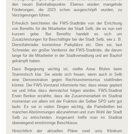
den neuen Bahnhaltepunkte. Ebenso würden mangelnde
Förderungen, die 2023 schon ausgeschöpft wurden, zu
Verzögerungen führen.
Erfreulich berichteten die FWS-Stadträte von der Errichtung
von Benefits für die Mitarbeiter der Stadt Selb, die es nun seit
kurzem gebe. Bei Benefits handelt es sich um
Zusatzleistungen für Beschäftigte bei der Stadt Selb, wie z. B.
Dienstfahrräder, kostenlose Parkplätze etc. Dies sei, laut
Schneider, ein großer Verdienst der FWS-Stadträte, die darum
lange für die Mitarbeiter in der Stadtverwaltung und am Bauhof
gekämpft haben.
Dass Begegnung wichtig ist, stellte Anne Blohm beim
Stammtisch klar. Sie würde sich freuen, wenn auch in Selb
eine Demonstration gegen Rechtsextremismus stattfinden
könnte. Der FWS-Vorstand informierte hier, dass etwas geplant
sei und Infos dazu demnächst folgen würden. FWS-Stadtrat
Erwin Benker erzählte, dass die Zusammenarbeit im Stadtrat
momentan vor allem mit der Fraktion der Selber SPD sehr gut
laufe. Es sei in vielen Dingen wichtig, die Parteibrillen bei
manchen Abstimmungen abzunehmen und zum Wohl der Stadt
Selb zu entscheiden. Insgesamt treffe man im Stadtrat
überwiegend einstimmige Beschlüsse.
Hinsichtlich der aktuellen Pläne rund ums Klinikum