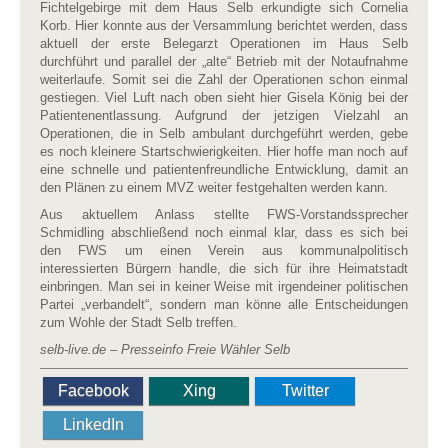
Fichtelgebirge mit dem Haus Selb erkundigte sich Cornelia
Korb. Hier konnte aus der Versammlung berichtet werden, dass
aktuell der erste Belegarzt Operationen im Haus Selb
durchführt und parallel der „alte“ Betrieb mit der Notaufnahme
weiterlaufe. Somit sei die Zahl der Operationen schon einmal
gestiegen. Viel Luft nach oben sieht hier Gisela König bei der
Patientenentlassung. Aufgrund der jetzigen Vielzahl an
Operationen, die in Selb ambulant durchgeführt werden, gebe
es noch kleinere Startschwierigkeiten. Hier hoffe man noch auf
eine schnelle und patientenfreundliche Entwicklung, damit an
den Plänen zu einem MVZ weiter festgehalten werden kann.
Aus aktuellem Anlass stellte FWS-Vorstandssprecher
Schmidling abschließend noch einmal klar, dass es sich bei
den FWS um einen Verein aus kommunalpolitisch
interessierten Bürgern handle, die sich für ihre Heimatstadt
einbringen. Man sei in keiner Weise mit irgendeiner politischen
Partei „verbandelt“, sondern man könne alle Entscheidungen
zum Wohle der Stadt Selb treffen.
selb-live.de – Presseinfo Freie Wähler Selb
Facebook
Xing
Twitter
LinkedIn