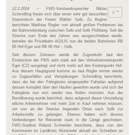
12.2.2024
– FWS-Vorstandssprecher Niklas
Schmidling freute sich über einen sehr gut besuchten
Stammtisch der Freien Wähler Selb. Zu Beginn
berichtete Matthias Rogler von aktuell großen Problemen bei
der Bahnverbindung zwischen Selb und Selb Plößberg. Seit die
Strecke zum Ende des Jahres neu ausgeschrieben wurde,
betreibe die Privatbahn AGILIS nun die beiden Bahnlinien RB
95 Hof-Eger und RB 96 Hof – Selb.
Seit diesem Zeitraum werde der Zugverkehr laut den
Eindrücken der FWS sehr stark auf den Verkehrsknotenpunkt
Eger (CZ) ausgelegt und nicht mehr auf den Knotenpunkt Hof.
Aus diesem Hauptgrund komme es laut Rogler immer wieder
zu Zugausfällen und Verspätungen. Schmidling berichtete,
dass der bei den Fahrgästen eingespielte Fahrplan aufgrund
dessen komplett über den Haufen geworfen wurde und sich die
Fahrgäste nun erst wieder neu finden müssten. Aus der
Bevölkerung wurde berichtet, dass aufgrund dieser Umstellung
etliche Arbeitnehmer viel mehr Zeit in Kauf nehmen müssen,
um von an der Strecke liegenden Orten nach Selb zur
Arbeitsstelle zu gelangen. Ebenso haben sich diverse
Verbindungen für Reisende stark in die Länge geschoben.
FWS-Stadtrat Roland Schneider berichtete, dass von den
Kommunen im Landkreis Wunsiedel aktuell ein Schreiben an