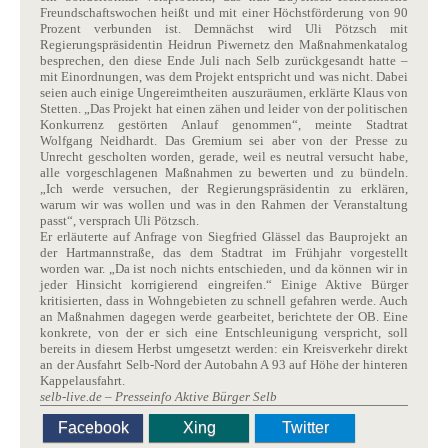
Freundschaftswochen heißt und mit einer Höchstförderung von 90
Prozent verbunden ist. Demnächst wird Uli Pötzsch mit
Regierungspräsidentin Heidrun Piwernetz den Maßnahmenkatalog
besprechen, den diese Ende Juli nach Selb zurückgesandt hatte –
mit Einordnungen, was dem Projekt entspricht und was nicht. Dabei
seien auch einige Ungereimtheiten auszuräumen, erklärte Klaus von
Stetten. „Das Projekt hat einen zähen und leider von der politischen
Konkurrenz gestörten Anlauf genommen“, meinte Stadtrat
Wolfgang Neidhardt. Das Gremium sei aber von der Presse zu
Unrecht gescholten worden, gerade, weil es neutral versucht habe,
alle vorgeschlagenen Maßnahmen zu bewerten und zu bündeln.
„Ich werde versuchen, der Regierungspräsidentin zu erklären,
warum wir was wollen und was in den Rahmen der Veranstaltung
passt“, versprach Uli Pötzsch.
Er erläuterte auf Anfrage von Siegfried Glässel das Bauprojekt an
der Hartmannstraße, das dem Stadtrat im Frühjahr vorgestellt
worden war. „Da ist noch nichts entschieden, und da können wir in
jeder Hinsicht korrigierend eingreifen.“ Einige Aktive Bürger
kritisierten, dass in Wohngebieten zu schnell gefahren werde. Auch
an Maßnahmen dagegen werde gearbeitet, berichtete der OB. Eine
konkrete, von der er sich eine Entschleunigung verspricht, soll
bereits in diesem Herbst umgesetzt werden: ein Kreisverkehr direkt
an der Ausfahrt Selb-Nord der Autobahn A 93 auf Höhe der hinteren
Kappelausfahrt.
selb-live.de – Presseinfo Aktive Bürger Selb
Facebook
Xing
Twitter