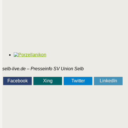
selb-live.de – Presseinfo SV Union Selb
Facebook
Xing
Twitter
LinkedIn