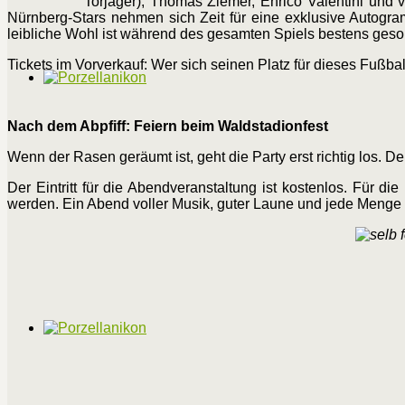
Torjäger), ​Thomas Ziemer, Enrico Valentini und v
Nürnberg-Stars nehmen sich Zeit für eine exklusive Autogr
leibliche Wohl ist während des gesamten Spiels bestens gesor
​Tickets im Vorverkauf: Wer sich seinen Platz für dieses Fußba
Nach dem Abpfiff: Feiern beim Waldstadionfest
​Wenn der Rasen geräumt ist, geht die Party erst richtig los.
​Der Eintritt für die Abendveranstaltung ist kostenlos. Für 
werden. Ein Abend voller Musik, guter Laune und jede Menge S