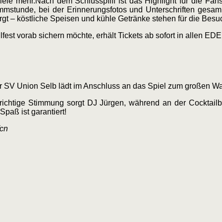
iele mehr.​Nach dem Schlusspfiff ist das Highlight für die Fan
ammstunde, bei der Erinnerungsfotos und Unterschriften gesa
gt – köstliche Speisen und kühle Getränke stehen für die Besuc
llfest vorab sichern möchte, erhält Tickets ab sofort in allen E
 Der SV Union Selb lädt im Anschluss an das Spiel zum großen Wa
die richtige Stimmung sorgt DJ Jürgen, während an der Cocktail
paß ist garantiert!