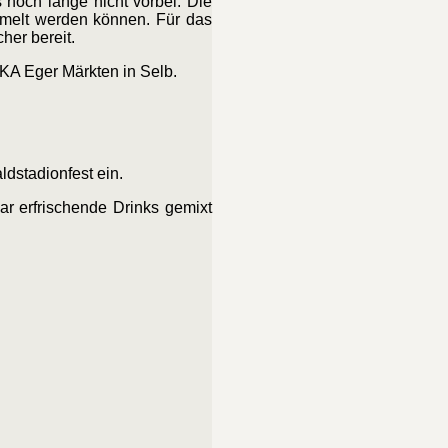
s noch lange nicht vorbei: Die
mmelt werden können. Für das
her bereit.
DEKA Eger Märkten in Selb.
ldstadionfest ein.
bar erfrischende Drinks gemixt