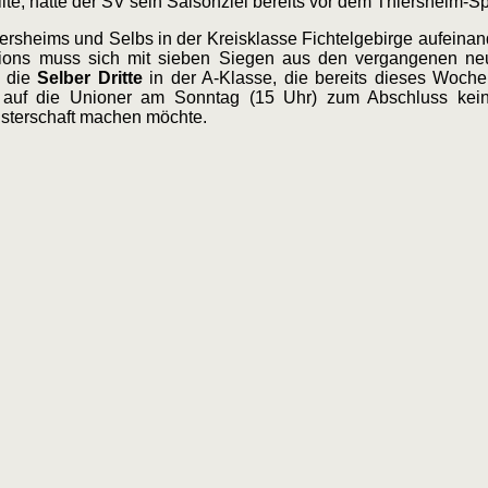
e, hätte der SV sein Saisonziel bereits vor dem Thiersheim-Spi
rsheims und Selbs in der Kreisklasse Fichtelgebirge aufeinand
ons muss sich mit sieben Siegen aus den vergangenen neun
r die
Selber Dritte
in der A-Klasse, die bereits dieses Woche
 auf die Unioner am Sonntag (15 Uhr) zum Abschluss kein 
eisterschaft machen möchte.