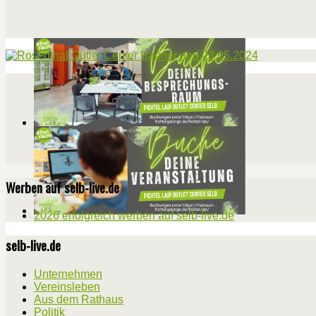
Werben auf selb-live.de
2026 erfolgreich werben auf selb-live.de
selb-live.de
Unternehmen
Vereinsleben
Aus dem Rathaus
Politik