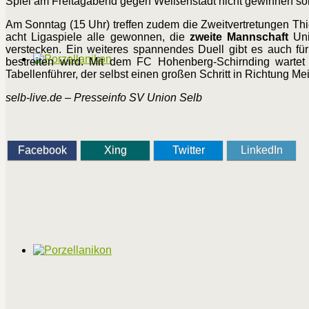
Spiel am Freitagabend gegen Weißenstadt nicht gewinnen sollt
Am Sonntag (15 Uhr) treffen zudem die Zweitvertretungen Thie
acht Ligaspiele alle gewonnen, die
zweite Mannschaft
Uni
verstecken. Ein weiteres spannendes Duell gibt es auch fü
bestreiten wird. Mit dem FC Hohenberg-Schirnding wartet
Tabellenführer, der selbst einen großen Schritt in Richtung M
selb-live.de – Presseinfo SV Union Selb
Facebook
Xing
Twitter
LinkedIn