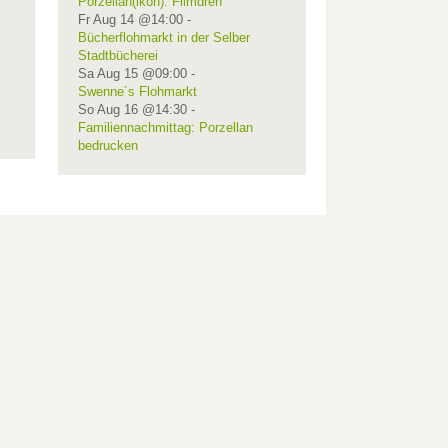
Porzellan(ikon): Filmdreh
Fr Aug 14 @14:00
-
Bücherflohmarkt in der Selber
Stadtbücherei
Sa Aug 15 @09:00
-
Swenne´s Flohmarkt
So Aug 16 @14:30
-
Familiennachmittag: Porzellan
bedrucken