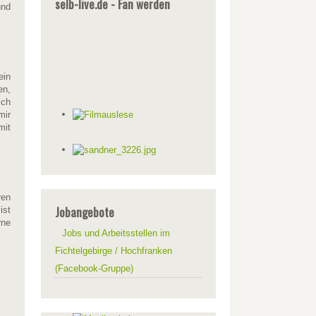
selb-live.de - Fan werden
und
ein
en,
ich
mir
mit
ren
Jobangebote
ist
rne
Jobs und Arbeitsstellen im
Fichtelgebirge / Hochfranken
(Facebook-Gruppe)