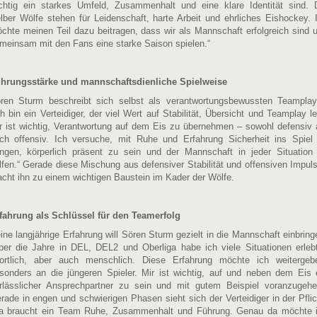
chtig ein starkes Umfeld, Zusammenhalt und eine klare Identität sind. 
lber Wölfe stehen für Leidenschaft, harte Arbeit und ehrliches Eishockey. 
chte meinen Teil dazu beitragen, dass wir als Mannschaft erfolgreich sind 
meinsam mit den Fans eine starke Saison spielen.“
hrungsstärke und mannschaftsdienliche Spielweise
ren Sturm beschreibt sich selbst als verantwortungsbewussten Teamplay
ch bin ein Verteidiger, der viel Wert auf Stabilität, Übersicht und Teamplay le
r ist wichtig, Verantwortung auf dem Eis zu übernehmen – sowohl defensiv 
ch offensiv. Ich versuche, mit Ruhe und Erfahrung Sicherheit ins Spiel
ingen, körperlich präsent zu sein und der Mannschaft in jeder Situation
lfen.“ Gerade diese Mischung aus defensiver Stabilität und offensiven Impul
cht ihn zu einem wichtigen Baustein im Kader der Wölfe.
fahrung als Schlüssel für den Teamerfolg
ine langjährige Erfahrung will Sören Sturm gezielt in die Mannschaft einbring
ber die Jahre in DEL, DEL2 und Oberliga habe ich viele Situationen erleb
ortlich, aber auch menschlich. Diese Erfahrung möchte ich weitergeb
sonders an die jüngeren Spieler. Mir ist wichtig, auf und neben dem Eis 
rlässlicher Ansprechpartner zu sein und mit gutem Beispiel voranzugehe
rade in engen und schwierigen Phasen sieht sich der Verteidiger in der Pflic
a braucht ein Team Ruhe, Zusammenhalt und Führung. Genau da möchte 