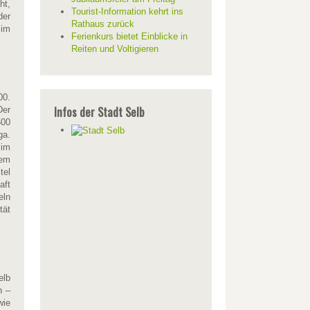
ht,
Tourist-Information kehrt ins
der
Rathaus zurück
 im
Ferienkurs bietet Einblicke in
Reiten und Voltigieren
00.
Infos der Stadt Selb
Der
500
ga.
 im
hem
tel
aft
eln
tät
elb
n –
wie