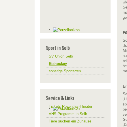
wi
Se
mö
ge
Fü
Sö
„I
Sport in Selb
Mi
au
SV Union Selb
br
Eishockey
he
sonstige Sportarten
ma
Er
Se
Service & Links
„Ü
sp
Tickets Rosenthal-Theater
be
VHS-Programm in Selb
ve
Ge
Tiere suchen ein Zuhause
„D