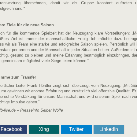
rantwortung übernehmen, damit wir als Gruppe konstant auftreten 
folgreich sind.“
are Ziele für die neue Saison
ch für die kommende Spielzeit hat der Neuzugang klare Vorstellungen: „M
ößtes Ziel ist immer der mannschaftliche Erfolg. Ich möchte dazu beitrag
ss wir als Team eine starke und erfolgreiche Saison spielen. Persönlich will 
nstant performen und der Mannschaft in jeder Situation helfen. Außerdem ist 
chtig, gesund zu bleiben und meine Erfahrung bestmöglich einzubringen, da
r gemeinsam möglichst viele Siege feiern können.“
imme zum Transfer
ortlicher Leiter Frank Hördler zeigt sich überzeugt vom Neuzugang: „Mit Sö
urm gewinnen wir enorme Erfahrung und zusätzlich viel offensive Qualität. Er 
ne echte Verstärkung für unsere Mannschaft und wird unserem Spiel nach vo
chtige Impulse geben.“
lb-live.de –
Presseinfo Selber Wölfe
Facebook
Xing
Twitter
LinkedIn