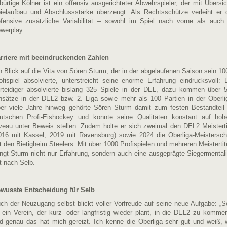
bürtige Kölner ist ein offensiv ausgerichteter Abwehrspieler, der mit Übersic
ielaufbau und Abschlussstärke überzeugt. Als Rechtsschütze verleiht er 
fensive zusätzliche Variabilität – sowohl im Spiel nach vorne als auch
werplay.
rriere mit beeindruckenden Zahlen
n Blick auf die Vita von Sören Sturm, der in der abgelaufenen Saison sein 10
ofispiel absolvierte, unterstreicht seine enorme Erfahrung eindrucksvoll: 
rteidiger absolvierte bislang 325 Spiele in der DEL, dazu kommen über 
nsätze in der DEL2 bzw. 2. Liga sowie mehr als 100 Partien in der Oberli
er viele Jahre hinweg gehörte Sören Sturm damit zum festen Bestandteil
utschen Profi-Eishockey und konnte seine Qualitäten konstant auf ho
veau unter Beweis stellen. Zudem holte er sich zweimal den DEL2 Meisterti
016 mit Kassel, 2019 mit Ravensburg) sowie 2024 die Oberliga-Meistersch
t den Bietigheim Steelers. Mit über 1000 Profispielen und mehreren Meistertit
ingt Sturm nicht nur Erfahrung, sondern auch eine ausgeprägte Siegermentali
t nach Selb.
wusste Entscheidung für Selb
ch der Neuzugang selbst blickt voller Vorfreude auf seine neue Aufgabe: „S
t ein Verein, der kurz- oder langfristig wieder plant, in die DEL2 zu komme
d genau das hat mich gereizt. Ich kenne die Oberliga sehr gut und weiß, 