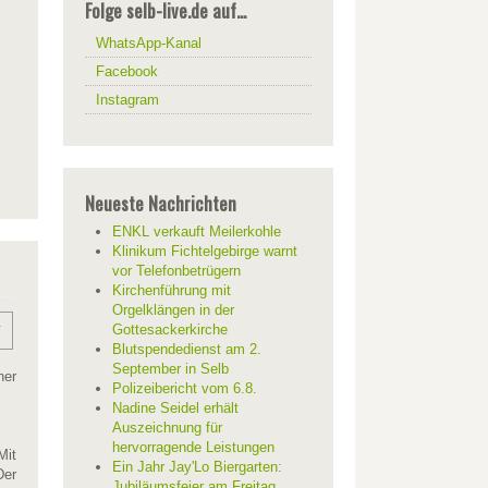
Folge selb-live.de auf...
WhatsApp-Kanal
Facebook
Instagram
Neueste Nachrichten
ENKL verkauft Meilerkohle
Klinikum Fichtelgebirge warnt
vor Telefonbetrügern
Kirchenführung mit
Orgelklängen in der
Gottesackerkirche
Blutspendedienst am 2.
September in Selb
ner
Polizeibericht vom 6.8.
Nadine Seidel erhält
Auszeichnung für
hervorragende Leistungen
Mit
Ein Jahr Jay'Lo Biergarten:
Der
Jubiläumsfeier am Freitag