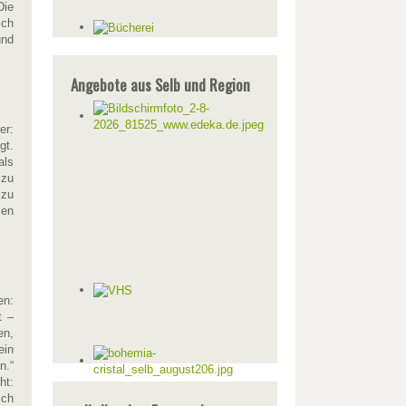
Die
Ich
und
Angebote aus Selb und Region
er:
gt.
als
 zu
 zu
sen
en:
t –
en,
ein
n.“
ht:
ich