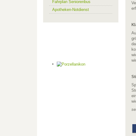
Fahrplan Seniorenbus
Ve
er
Apotheken-Notdienst
Kl
Au
gr
da
ko
wi
wi
St
Sp
St
ei
wi
se