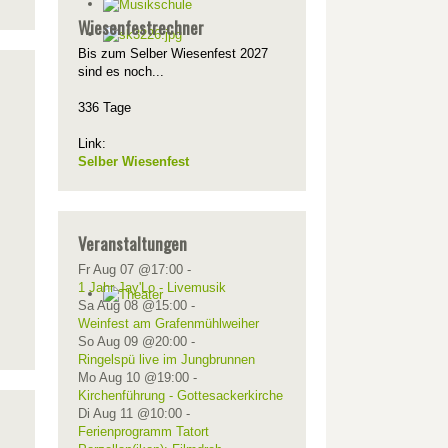
Wiesenfestrechner
Bis zum Selber Wiesenfest 2027
sind es noch...
336 Tage
Link:
Selber Wiesenfest
Veranstaltungen
Fr Aug 07 @17:00
-
1 Jahr Jay'Lo - Livemusik
Sa Aug 08 @15:00
-
Weinfest am Grafenmühlweiher
So Aug 09 @20:00
-
Ringelspü live im Jungbrunnen
Mo Aug 10 @19:00
-
Kirchenführung - Gottesackerkirche
Di Aug 11 @10:00
-
Ferienprogramm Tatort