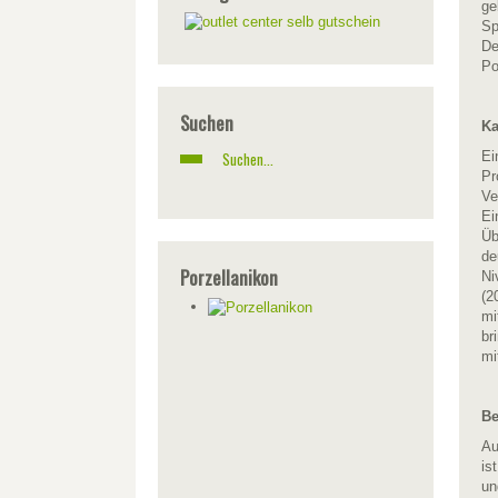
ge
Sp
De
Po
Suchen
Ka
Ei
Pr
Ve
Ei
Üb
de
Porzellanikon
Ni
(2
mi
br
mi
Be
Au
is
un