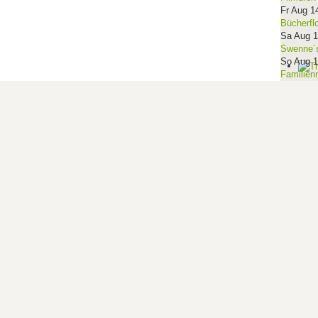
Fr Aug 1
Bücherfl
Sa Aug 
Swenne´s
So Aug 
Familien