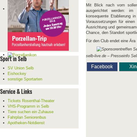
Mit Blick nach vorn sollen
ausgerichtet werden: im F
konsequente Etablierung in 
Voraussetzungen für einen 
Ausrichtung und gemeinsamer
Chance, den Standort sportlic
Für den Club endet eine Ära 
selb-live.de – Presseinfo Se
Sport in Selb
Facebook
Xi
SV Union Selb
Eishockey
sonstige Sportarten
Service & Links
Tickets Rosenthal-Theater
VHS-Programm in Selb
Tiere suchen ein Zuhause
Fahrplan Seniorenbus
Apotheken-Notdienst