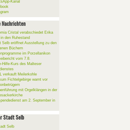
sApp-Kanal
ebook
agram
 Nachrichten
mia Cristal verabschiedet Erika
 in den Ruhestand
t Selb eröffnet Ausstellung zu den
enen Büchern
enprogramme im Porzellanikon
zeibericht vom 7.8.
e-Hilfe-Kurs des Malteser
sdienstes
 verkauft Meilerkohle
ikum Fichtelgebirge warnt vor
fonbetrügern
henführung mit Orgelklängen in der
esackerkirche
spendedienst am 2. September in
er Stadt Selb