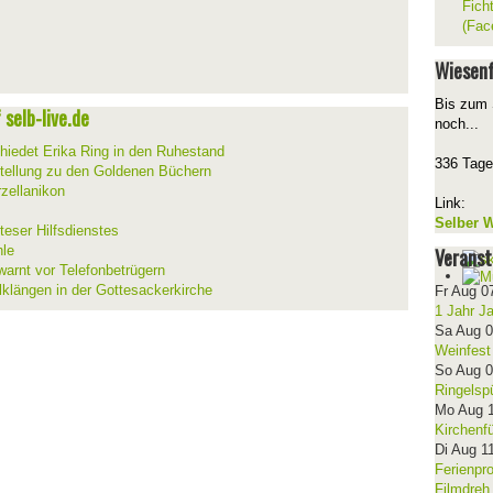
Fich
(Fac
Wiesenf
Bis zum 
selb-live.de
noch...
hiedet Erika Ring in den Ruhestand
336 Tage
stellung zu den Goldenen Büchern
zellanikon
Link:
Selber W
teser Hilfsdienstes
hle
Veranst
warnt vor Telefonbetrügern
lklängen in der Gottesackerkirche
Fr Aug 0
1 Jahr J
Sa Aug 
Weinfest
So Aug 
Ringelsp
Mo Aug 
Kirchenf
Di Aug 1
Ferienpr
Filmdreh