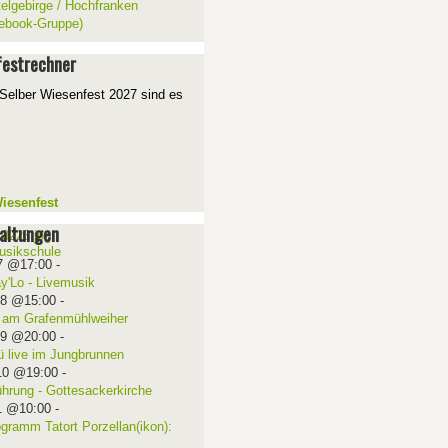
telgebirge / Hochfranken
ebook-Gruppe)
estrechner
Selber Wiesenfest 2027 sind es
iesenfest
altungen
7 @17:00
-
ay'Lo - Livemusik
08 @15:00
-
 am Grafenmühlweiher
09 @20:00
-
ü live im Jungbrunnen
10 @19:00
-
ührung - Gottesackerkirche
1 @10:00
-
ogramm Tatort Porzellan(ikon):