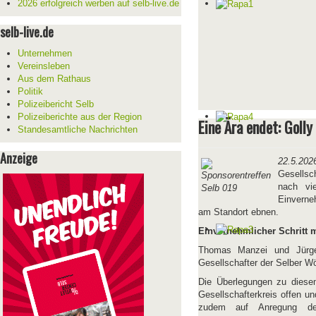
2026 erfolgreich werben auf selb-live.de
selb-live.de
Unternehmen
Vereinsleben
Aus dem Rathaus
Politik
Polizeibericht Selb
Polizeiberichte aus der Region
Eine Ära endet: Goll
Standesamtliche Nachrichten
Anzeige
22.5.202
Gesellsc
nach vie
Einverne
am Standort ebnen.
Einvernehmlicher Schritt m
Thomas Manzei und Jürgen
Gesellschafter der Selber Wö
Die Überlegungen zu diesem
Gesellschafterkreis offen 
zudem auf Anregung des