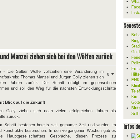
What
Fac
Inst
Neueste
Bohe
Ring
Stad
Gold
y und Manzei ziehen sich bei den Wölfen zurück
Feri
Poli
Erst
6
- Die Selber Wölfe vollziehen eine Veränderung im
Hilf
hafterkreis: Thomas Manzei und Jürgen Golly ziehen sich
ENKL
len Jahren zurück. Der Schritt erfolgt im gegenseitigen
Klin
hmen und soll den Weg für die nächsten Entwicklungsschritte
Tele
Kirc
it Blick auf die Zukunft
Gott
Blut
 Golly ziehen sich nach vielen erfolgreichen Jahren als
Selb
lfe zurück.
Infos d
 Schritt bestehen bereits seit geraumer Zeit und wurden im
und konstruktiv besprochen. In den vergangenen Wochen gab es
 Hauptgesellschafters Gespräche, diesen Prozess zu