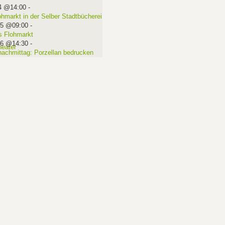
4 @14:00
-
ohmarkt in der Selber Stadtbücherei
15 @09:00
-
 Flohmarkt
16 @14:30
-
nachmittag: Porzellan bedrucken