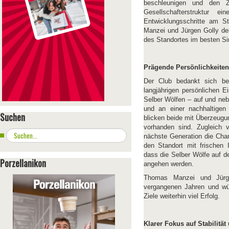
beschleunigen und den Z
Gesellschafterstruktur e
Entwicklungsschritte am S
Manzei und Jürgen Golly de
des Standortes im besten Si
Prägende Persönlichkeite
Der Club bedankt sich be
langjährigen persönlichen Ei
Selber Wölfen – auf und ne
und an einer nachhaltigen
Suchen
blicken beide mit Überzeugun
vorhanden sind. Zugleich 
Suchen
nächste Generation die Cha
...
den Standort mit frischen 
dass die Selber Wölfe auf d
Porzellanikon
angehen werden.
Thomas Manzei und Jürg
vergangenen Jahren und w
Ziele weiterhin viel Erfolg.
Klarer Fokus auf Stabilitä