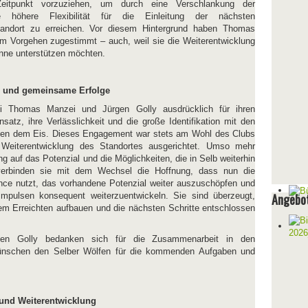
eitpunkt vorzuziehen, um durch eine Verschlankung der
ine höhere Flexibilität für die Einleitung der nächsten
tandort zu erreichen. Vor diesem Hintergrund haben Thomas
m Vorgehen zugestimmt – auch, weil sie die Weiterentwicklung
nne unterstützen möchten.
n und gemeinsame Erfolge
i Thomas Manzei und Jürgen Golly ausdrücklich für ihren
nsatz, ihre Verlässlichkeit und die große Identifikation mit den
ben dem Eis. Dieses Engagement war stets am Wohl des Clubs
 Weiterentwicklung des Standortes ausgerichtet. Umso mehr
g auf das Potenzial und die Möglichkeiten, die in Selb weiterhin
verbinden sie mit dem Wechsel die Hoffnung, dass nun die
nce nutzt, das vorhandene Potenzial weiter auszuschöpfen und
Impulsen konsequent weiterzuentwickeln. Sie sind überzeugt,
Angebot
em Erreichten aufbauen und die nächsten Schritte entschlossen
en Golly bedanken sich für die Zusammenarbeit in den
ünschen den Selber Wölfen für die kommenden Aufgaben und
t und Weiterentwicklung