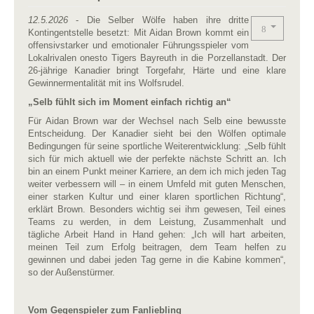
12.5.2026
- Die Selber Wölfe haben ihre dritte
Kontingentstelle besetzt: Mit Aidan Brown kommt ein
offensivstarker und emotionaler Führungsspieler vom
Lokalrivalen onesto Tigers Bayreuth in die Porzellanstadt. Der
26-jährige Kanadier bringt Torgefahr, Härte und eine klare
Gewinnermentalität mit ins Wolfsrudel.
„Selb fühlt sich im Moment einfach richtig an“
Für Aidan Brown war der Wechsel nach Selb eine bewusste
Entscheidung. Der Kanadier sieht bei den Wölfen optimale
Bedingungen für seine sportliche Weiterentwicklung: „Selb fühlt
sich für mich aktuell wie der perfekte nächste Schritt an. Ich
bin an einem Punkt meiner Karriere, an dem ich mich jeden Tag
weiter verbessern will – in einem Umfeld mit guten Menschen,
einer starken Kultur und einer klaren sportlichen Richtung“,
erklärt Brown. Besonders wichtig sei ihm gewesen, Teil eines
Teams zu werden, in dem Leistung, Zusammenhalt und
tägliche Arbeit Hand in Hand gehen: „Ich will hart arbeiten,
meinen Teil zum Erfolg beitragen, dem Team helfen zu
gewinnen und dabei jeden Tag gerne in die Kabine kommen“,
so der Außenstürmer.
Vom Gegenspieler zum Fanliebling