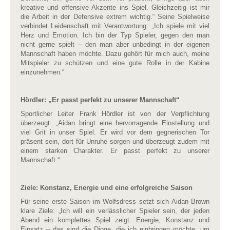
kreative und offensive Akzente ins Spiel. Gleichzeitig ist mir
die Arbeit in der Defensive extrem wichtig.“ Seine Spielweise
verbindet Leidenschaft mit Verantwortung: „Ich spiele mit viel
Herz und Emotion. Ich bin der Typ Spieler, gegen den man
nicht gerne spielt – den man aber unbedingt in der eigenen
Mannschaft haben möchte. Dazu gehört für mich auch, meine
Mitspieler zu schützen und eine gute Rolle in der Kabine
einzunehmen.“
Hördler: „Er passt perfekt zu unserer Mannschaft“
Sportlicher Leiter Frank Hördler ist von der Verpflichtung
überzeugt: „Aidan bringt eine hervorragende Einstellung und
viel Grit in unser Spiel. Er wird vor dem gegnerischen Tor
präsent sein, dort für Unruhe sorgen und überzeugt zudem mit
einem starken Charakter. Er passt perfekt zu unserer
Mannschaft.“
Ziele: Konstanz, Energie und eine erfolgreiche Saison
Für seine erste Saison im Wolfsdress setzt sich Aidan Brown
klare Ziele: „Ich will ein verlässlicher Spieler sein, der jeden
Abend ein komplettes Spiel zeigt. Energie, Konstanz und
Einsatz – das sind die Dinge, die ich einbringen möchte, um