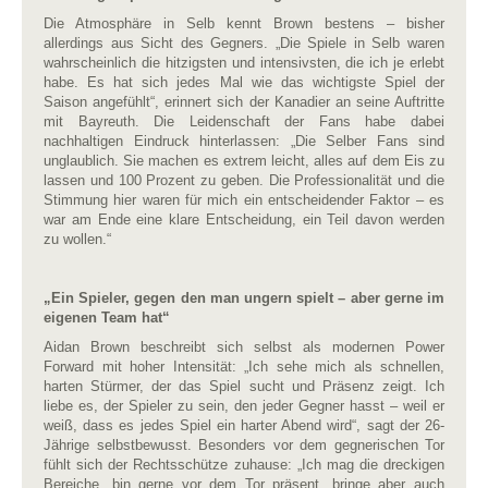
Die Atmosphäre in Selb kennt Brown bestens – bisher
allerdings aus Sicht des Gegners. „Die Spiele in Selb waren
wahrscheinlich die hitzigsten und intensivsten, die ich je erlebt
habe. Es hat sich jedes Mal wie das wichtigste Spiel der
Saison angefühlt“, erinnert sich der Kanadier an seine Auftritte
mit Bayreuth. Die Leidenschaft der Fans habe dabei
nachhaltigen Eindruck hinterlassen: „Die Selber Fans sind
unglaublich. Sie machen es extrem leicht, alles auf dem Eis zu
lassen und 100 Prozent zu geben. Die Professionalität und die
Stimmung hier waren für mich ein entscheidender Faktor – es
war am Ende eine klare Entscheidung, ein Teil davon werden
zu wollen.“
„Ein Spieler, gegen den man ungern spielt – aber gerne im
eigenen Team hat“
Aidan Brown beschreibt sich selbst als modernen Power
Forward mit hoher Intensität: „Ich sehe mich als schnellen,
harten Stürmer, der das Spiel sucht und Präsenz zeigt. Ich
liebe es, der Spieler zu sein, den jeder Gegner hasst – weil er
weiß, dass es jedes Spiel ein harter Abend wird“, sagt der 26-
Jährige selbstbewusst. Besonders vor dem gegnerischen Tor
fühlt sich der Rechtsschütze zuhause: „Ich mag die dreckigen
Bereiche, bin gerne vor dem Tor präsent, bringe aber auch