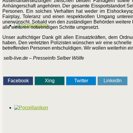
Auseinandersetzungen zwischen beiden Fanlagern sowie d
Anhängerschaft angehören. Der gesamte Eissportstandort Selb 
Personen. Ein solches Verhalten hat weder im Eishockeyspor
Fairplay, Toleranz und einen respektvollen Umgang untere
unerwünscht. Sobald von den zuständigen Behörden weitere I
alle weiteren notwendigen Schritte umgesetzt.
Unser aufrichtiger Dank gilt allen Einsatzkräften, dem Ordn
haben. Den verletzten Polizisten wünschen wir eine schnelle
betreffenden Personen entschuldigen. Wir wollen weiterhin e
selb-live.de – Presseinfo Selber Wölfe
Facebook
Xing
Twitter
LinkedIn