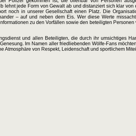
er Polizei gekommen ist, die offenbar von Personen ausge
lehnt jede Form von Gewalt ab und distanziert sich klar von d
t noch in unserer Gesellschaft einen Platz. Die Organisatio
inander – auf und neben dem Eis. Wer diese Werte missachte
nformationen zu den Vorfällen sowie den beteiligten Personen
ungsdienst und allen Beteiligten, die durch ihr umsichtiges H
 Genesung. Im Namen aller friedliebenden Wölfe-Fans möchten 
ine Atmosphäre von Respekt, Leidenschaft und sportlichem Mite