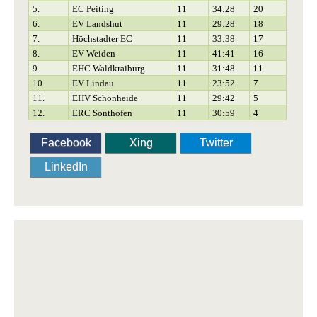
5.
EC Peiting
11
34:28
20
6.
EV Landshut
11
29:28
18
7.
Höchstadter EC
11
33:38
17
8.
EV Weiden
11
41:41
16
9.
EHC Waldkraiburg
11
31:48
11
10.
EV Lindau
11
23:52
7
11.
EHV Schönheide
11
29:42
5
12.
ERC Sonthofen
11
30:59
4
Facebook
Xing
Twitter
LinkedIn