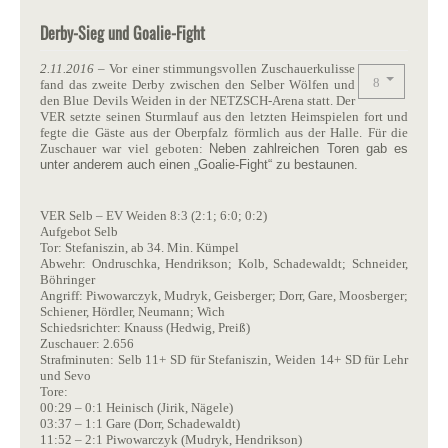
Derby-Sieg und Goalie-Fight
2.11.2016
– Vor einer stimmungsvollen Zuschauerkulisse
fand das zweite Derby zwischen den Selber Wölfen und
den Blue Devils Weiden in der NETZSCH-Arena statt. Der
VER setzte seinen Sturmlauf aus den letzten Heimspielen fort und
fegte die Gäste aus der Oberpfalz förmlich aus der Halle. Für die
Zuschauer war viel geboten:
Neben zahlreichen Toren gab es
unter anderem auch einen „Goalie-Fight“ zu bestaunen.
VER Selb – EV Weiden 8:3 (2:1; 6:0; 0:2)
Aufgebot Selb
Tor: Stefaniszin, ab 34. Min. Kümpel
Abwehr: Ondruschka, Hendrikson; Kolb, Schadewaldt; Schneider,
Böhringer
Angriff: Piwowarczyk, Mudryk, Geisberger; Dorr, Gare, Moosberger;
Schiener, Hördler, Neumann; Wich
Schiedsrichter: Knauss (Hedwig, Preiß)
Zuschauer: 2.656
Strafminuten: Selb 11+ SD für Stefaniszin, Weiden 14+ SD für Lehr
und Sevo
Tore:
00:29 – 0:1 Heinisch (Jirik, Nägele)
03:37 – 1:1 Gare (Dorr, Schadewaldt)
11:52 – 2:1 Piwowarczyk (Mudryk, Hendrikson)