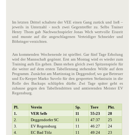
Im letzten Drittel schaltete der VEE einen Gang zurück und ließ –
jeweils in Unterzahl - noch zwei Gegentreffer zu. Selbs Trainer
Henry Thom gab Nachwuchsspieler Jonas Wich wertvolle Eiszeit
und musste auf die angeschlagenen Verteidiger Schneider und
Böhringer verzichten.
Am kommenden Wochenende ist spielfrei. Gar fünf Tage Erholung
wird der Mannschaft gegönnt. Erst am Montag wird es wieder zum
Training aufs Eis gehen. Dann stehen gleich zwei Spitzenspiele für
die weiter auf dem ersten Tabellenrang stehenden Wölfe auf dem
Programm. Zunächst am Martinstag in Deggendorf, wo gar Betreuer
und Ex-Keeper Marko Suvelo für den gesperrten Stefaniszin in die
Rolle des Backups schlüpfen dürfte. Zwi Tage später geht es
zuhause gegen den Tabellendritten und amtierenden Meister EV
Regensburg.
Pl.
Verein
Sp.
Tore
Pkt.
1.
VER Selb
11
55:23
28
2.
Deggendorfer SC
11
47:37
25
3.
EV Regensburg
11
46:27
24
4.
EC Bad Tölz
11
49:24
23