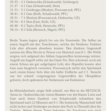
20:35 – 3:1 Ondruschka (Schadewaldt, Geisberger)
21:37 – 4:1 Gare (Schadewaldt, Dorr)
31:53 – 5:1 Geisberger (Mudryk, Piwowarczyk; PP1)
38:41 – 6:1 Gare (Kolb, Schadewaldt; PP1)
39:31 – 7:1 Mudryk (Piwowarczyk, Ondruscha; UZ)
39:54 – 8:1 Dorr (Gare, Kolb; UZ)
40:46 – 8:2 Taplo (Jirik, Heinische; PP1)
58:14 – 8:3 Jirik (Heinisch, Nägele; PP1)
Beide Teams legten gleich los wie die Feuerwehr: Die Selber im
ersten Angriff mit drei Torschüssen, welche der Weidener Torhüter
Lehr aber allesamt abwehren konnte. Den direkten Gegenstoß
nutzten die Blue Devils in Person von Heinisch zum 0:1. Die Wölfe
zeigten sich aufgrund des frühen Gegentreffers keineswegs irritiert.
Angriff um Angriff rollte auf das Gäste-Tor. Dorr scheiterte noch mit
einem Schuss am gut aufgelegten Lehr, den Abpraller konnte aber
Gare zum Ausgleich verwerten. Piwowarczyk stellte den Spielstand
nach einem feinen Solo über die halbe Eisfläche auf 2:1. Vorsicht
war bei schnell vorgetragenen Gegenstößen der Oberpfälzer
geboten, doch spätestens bei Stefaniszin war Endstation.
Im Mittelabschnitt zeigte Selb schnell, wer Herr in der NETZSCH-
Arena ist. Ondruschka mit einem Hammer von der blauen Linie und
Gare nach feiner Zuarbeit von Schadewaldt schraubten den
Spielstand nach 22 Minuten auf 4:1. Die heimische Mannschaft ließ
nicht locker und Geisberger stocherte den Puck in Überzahl über die
Torlinie. Neben diesen Toren bekamen die Zuschauer nun auch