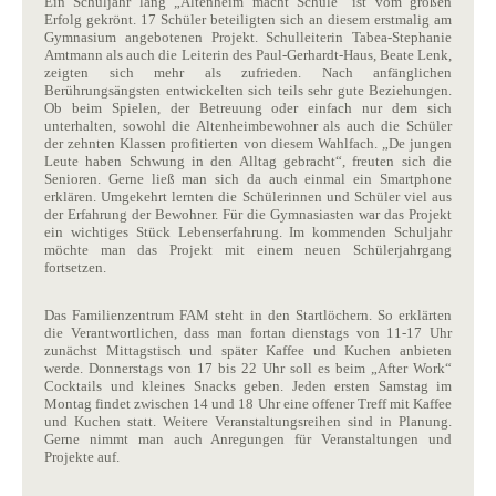
Ein Schuljahr lang „Altenheim macht Schule“ ist vom großen
Erfolg gekrönt. 17 Schüler beteiligten sich an diesem erstmalig am
Gymnasium angebotenen Projekt. Schulleiterin Tabea-Stephanie
Amtmann als auch die Leiterin des Paul-Gerhardt-Haus, Beate Lenk,
zeigten sich mehr als zufrieden. Nach anfänglichen
Berührungsängsten entwickelten sich teils sehr gute Beziehungen.
Ob beim Spielen, der Betreuung oder einfach nur dem sich
unterhalten, sowohl die Altenheimbewohner als auch die Schüler
der zehnten Klassen profitierten von diesem Wahlfach. „De jungen
Leute haben Schwung in den Alltag gebracht“, freuten sich die
Senioren. Gerne ließ man sich da auch einmal ein Smartphone
erklären. Umgekehrt lernten die Schülerinnen und Schüler viel aus
der Erfahrung der Bewohner. Für die Gymnasiasten war das Projekt
ein wichtiges Stück Lebenserfahrung. Im kommenden Schuljahr
möchte man das Projekt mit einem neuen Schülerjahrgang
fortsetzen.
Das Familienzentrum FAM steht in den Startlöchern. So erklärten
die Verantwortlichen, dass man fortan dienstags von 11-17 Uhr
zunächst Mittagstisch und später Kaffee und Kuchen anbieten
werde. Donnerstags von 17 bis 22 Uhr soll es beim „After Work“
Cocktails und kleines Snacks geben. Jeden ersten Samstag im
Montag findet zwischen 14 und 18 Uhr eine offener Treff mit Kaffee
und Kuchen statt. Weitere Veranstaltungsreihen sind in Planung.
Gerne nimmt man auch Anregungen für Veranstaltungen und
Projekte auf.