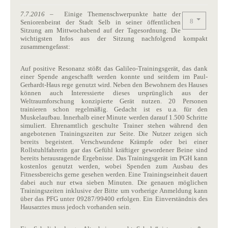
7.7.2016
– Einige Themenschwerpunkte hatte der
Seniorenbeirat der Stadt Selb in seiner öffentlichen
Sitzung am Mittwochabend auf der Tagesordnung. Die
wichtigsten Infos aus der Sitzung nachfolgend kompakt
zusammengefasst:
Auf positive Resonanz stößt das Galileo-Trainingsgerät, das dank
einer Spende angeschafft werden konnte und seitdem im Paul-
Gerhardt-Haus rege genutzt wird. Neben den Bewohnern des Hauses
können auch Interessierte dieses ursprünglich aus der
Weltraumforschung konzipierte Gerät nutzen. 20 Personen
trainieren schon regelmäßig. Gedacht ist es u.a. für den
Muskelaufbau. Innerhalb einer Minute werden darauf 1.500 Schritte
simuliert. Ehrenamtlich geschulte Trainer stehen während den
angebotenen Trainingszeiten zur Seite. Die Nutzer zeigen sich
bereits begeistert. Verschwundene Krämpfe oder bei einer
Rollstuhlfahrerin gar das Gefühl kräftiger gewordener Beine sind
bereits herausragende Ergebnisse. Das Trainingsgerät im PGH kann
kostenlos genutzt werden, wobei Spenden zum Ausbau des
Fitnessbereichs gerne gesehen werden. Eine Trainingseinheit dauert
dabei auch nur etwa sieben Minuten. Die genauen möglichen
Trainingszeiten inklusive der Bitte um vorherige Anmeldung kann
über das PFG unter 09287/99400 erfolgen. Ein Einverständnis des
Hausarztes muss jedoch vorhanden sein.