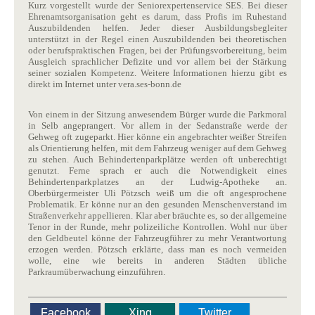
Kurz vorgestellt wurde der Seniorexpertenservice SES. Bei dieser
Ehrenamtsorganisation geht es darum, dass Profis im Ruhestand
Auszubildenden helfen. Jeder dieser Ausbildungsbegleiter
unterstützt in der Regel einen Auszubildenden bei theoretischen
oder berufspraktischen Fragen, bei der Prüfungsvorbereitung, beim
Ausgleich sprachlicher Defizite und vor allem bei der Stärkung
seiner sozialen Kompetenz. Weitere Informationen hierzu gibt es
direkt im Internet unter vera.ses-bonn.de
Von einem in der Sitzung anwesendem Bürger wurde die Parkmoral
in Selb angeprangert. Vor allem in der Sedanstraße werde der
Gehweg oft zugeparkt. Hier könne ein angebrachter weißer Streifen
als Orientierung helfen, mit dem Fahrzeug weniger auf dem Gehweg
zu stehen. Auch Behindertenparkplätze werden oft unberechtigt
genutzt. Ferne sprach er auch die Notwendigkeit eines
Behindertenparkplatzes an der Ludwig-Apotheke an.
Oberbürgermeister Uli Pötzsch weiß um die oft angesprochene
Problematik. Er könne nur an den gesunden Menschenverstand im
Straßenverkehr appellieren. Klar aber bräuchte es, so der allgemeine
Tenor in der Runde, mehr polizeiliche Kontrollen. Wohl nur über
den Geldbeutel könne der Fahrzeugführer zu mehr Verantwortung
erzogen werden. Pötzsch erklärte, dass man es noch vermeiden
wolle, eine wie bereits in anderen Städten übliche
Parkraumüberwachung einzuführen.
Facebook
Xing
Twitter