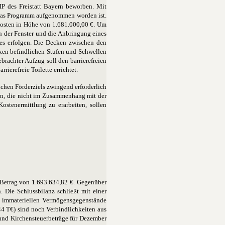
P des Freistatt Bayern beworben. Mit
 das Programm aufgenommen worden ist.
 Kosten in Höhe von 1.681.000,00 €. Um
 der Fenster und die Anbringung eines
es erfolgen. Die Decken zwischen den
en befindlichen Stufen und Schwellen
rachter Aufzug soll den barrierefreien
erefreie Toilette errichtet.
chen Förderziels zwingend erforderlich
en, die nicht im Zusammenhang mit der
ostenermittlung zu erarbeiten, sollen
 Betrag von 1.693.634,82 €. Gegenüber
 Die Schlussbilanz schließt mit einer
er immateriellen Vermögensgegenstände
4 T€) sind noch Verbindlichkeiten aus
 und Kirchensteuerbeträge für Dezember