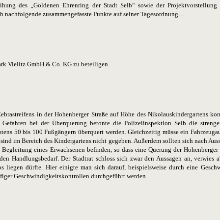
eihung des „Goldenen Ehrenring der Stadt Selb“ sowie der Projektvorstellun
ch nachfolgende zusammengefasste Punkte auf seiner Tagesordnung…
ark Vielitz GmbH & Co. KG zu beteiligen.
brastreifens in der Hohenberger Straße auf Höhe des Nikolauskindergartens kon
efahren bei der Überquerung betonte die Polizeiinspektion Selb die streng
estens 50 bis 100 Fußgängern überquert werden. Gleichzeitig müsse ein Fahrzeu
sind im Bereich des Kindergartens nicht gegeben. Außerdem sollten sich nach Auss
egleitung eines Erwachsenen befinden, so dass eine Querung der Hohenberger S
nden Handlungsbedarf. Der Stadtrat schloss sich zwar den Aussagen an, verwies 
 liegen dürfte. Hier einigte man sich darauf, beispielsweise durch eine Gesch
figer Geschwindigkeitskontrollen durchgeführt werden.