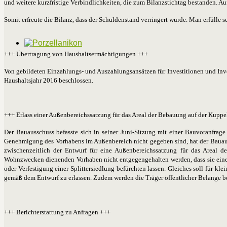
und weitere kurzfristige Verbindlichkeiten, die zum Bilanzstichtag bestanden. Au
Somit erfreute die Bilanz, dass der Schuldenstand verringert wurde. Man erfül
+++ Übertragung von Haushaltsermächtigungen +++
Von gebildeten Einzahlungs- und Auszahlungsansätzen für Investitionen und In
Haushaltsjahr 2016 beschlossen.
+++ Erlass einer Außenbereichssatzung für das Areal der Bebauung auf der Kuppe
Der Bauausschuss befasste sich in seiner Juni-Sitzung mit einer Bauvoranfrag
Genehmigung des Vorhabens im Außenbereich nicht gegeben sind, hat der Bauauss
zwischenzeitlich der Entwurf für eine Außenbereichssatzung für das Areal 
Wohnzwecken dienenden Vorhaben nicht entgegengehalten werden, dass sie einer
oder Verfestigung einer Splittersiedlung befürchten lassen. Gleiches soll für kl
gemäß dem Entwurf zu erlassen. Zudem werden die Träger öffentlicher Belange be
+++ Berichterstattung zu Anfragen +++