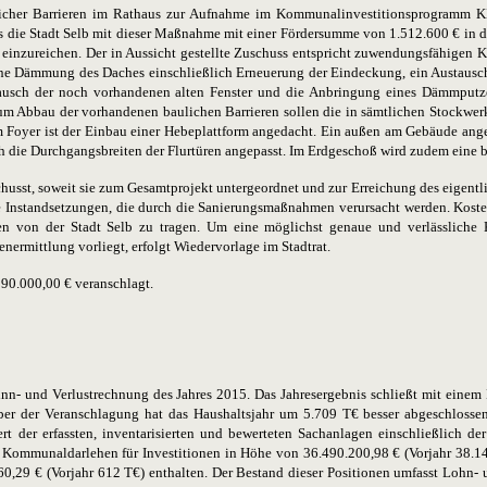
licher Barrieren im Rathaus zur Aufnahme im Kommunalinvestitionsprogramm KI
s die Stadt Selb mit dieser Maßnahme mit einer Fördersumme von 1.512.600 € in
g einzureichen. Der in Aussicht gestellte Zuschuss entspricht zuwendungsfähigen
ine Dämmung des Daches einschließlich Erneuerung der Eindeckung, ein Austausch
tausch der noch vorhandenen alten Fenster und die Anbringung eines Dämmputz
Abbau der vorhandenen baulichen Barrieren sollen die in sämtlichen Stockwerk
Foyer ist der Einbau einer Hebeplattform angedacht. Ein außen am Gebäude angeb
ie Durchgangsbreiten der Flurtüren angepasst. Im Erdgeschoß wird zudem eine barri
st, soweit sie zum Gesamtprojekt untergeordnet und zur Erreichung des eigentli
e Instandsetzungen, die durch die Sanierungsmaßnahmen verursacht werden. Kost
ren von der Stadt Selb zu tragen. Um eine möglichst genaue und verlässliche K
nermittlung vorliegt, erfolgt Wiedervorlage im Stadtrat.
90.000,00 € veranschlagt.
nn- und Verlustrechnung des Jahres 2015. Das Jahresergebnis schließt mit einem
er der Veranschlagung hat das Haushaltsjahr um 5.709 T€ besser abgeschlossen.
der erfassten, inventarisierten und bewerteten Sachanlagen einschließ­lich d
Kommunaldarlehen für Investitionen in Höhe von 36.490.200,98 € (Vorjahr 38.14
0,29 € (Vorjahr 612 T€) enthalten. Der Bestand dieser Positionen umfasst Lohn-