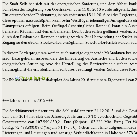
Die Stadt Selb hat sich mit der energetischen Sanierung und dem Abbau bau
Schreiben der Regierung von Oberfranken vom 11.05.2016 wurde mitgeteilt, das
Ein entsprechender Förderantrag ist bis spätestens 15.11.2016 bei der Regierun
diese optimal auszuschöpfen, kann beim Westflügel (ehemaliges Amtsgericht) e
Dämmputzes erfolgen. Beim Ostflügel (ursprüngliches Rathaus) kann ein Aus
beheizten Räumen und dem unbeheizten Dachboden sollen gedämmt werden. Zum 
durch den Einbau von Rampen beseitigt werden. Zur Überwindung der Stufen im 
Zugang zu den oberen Stockwerken ermöglichen. Soweit erforderlich werden auch d
In diesem Förderprogramm werden auch sonstige ergänzende Maßnahmen bezuschus
sind. Dazu gehören insbesondere die Erneuerung der Anstriche und Böden sowi
energetischen Sanierung bzw. der Herstellung der Barrierefreiheit stehen, wä
baldmöglichst die erforderlichen Fachbüros beauftragt werden. Sobald diese Koste
Die Maßnahme ist im Haushaltsplan des Jahres 2016 mit einem Eigenanteil von 2
+++ Jahresabschluss 2015 +++
Die Stadtkämmerei präsentierte die Schlussbilanz zum 31.12.2015 und die Gewi
dem Jahr 2014 hat sich das Jahresergebnis um 596 T€ verschlechtert. Gegenüb
Gesamtsumme von 107.999.850,21 Euro (Vorjahr: 107.333 Mio. Euro). Der Wert 
beträgt 72.433.880,08 € (Vorjahr 74.179 T€). Neben den bisher aufgenommenen 
Lie­ferungen und Leistungen und sonstige Verbindlichkeiten in Höhe von 578.36