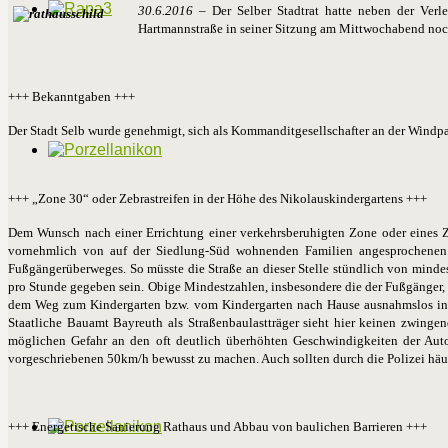
30.6.2016
– Der Selber Stadtrat hatte neben der Verl
Hartmannstraße in seiner Sitzung am Mittwochabend no
+++ Bekanntgaben +++
Der Stadt Selb wurde genehmigt, sich als Kommanditgesellschafter an der Windp
+++ „Zone 30“ oder Zebrastreifen in der Höhe des Nikolauskindergartens +++
Dem Wunsch nach einer Errichtung einer verkehrsberuhigten Zone oder eines Ze
vornehmlich von auf der Siedlung-Süd wohnenden Familien angesprochenen G
Fußgängerüberweges. So müsste die Straße an dieser Stelle stündlich von mind
pro Stunde gegeben sein. Obige Mindestzahlen, insbesondere die der Fußgänger, 
dem Weg zum Kindergarten bzw. vom Kindergarten nach Hause ausnahmslos in B
Staatliche Bauamt Bayreuth als Straßenbaulastträger sieht hier keinen zwinge
möglichen Gefahr an den oft deutlich überhöhten Geschwindigkeiten der Autos
vorgeschriebenen 50km/h bewusst zu machen. Auch sollten durch die Polizei häu
+++ Energetische Sanierung Rathaus und Abbau von baulichen Barrieren +++