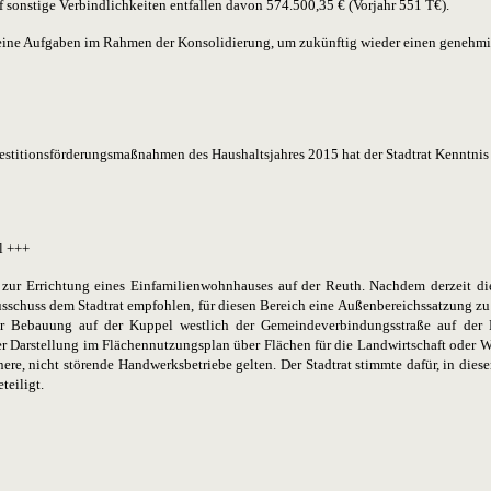
f sonstige Verbindlichkeiten entfallen davon 574.500,35 € (Vorjahr 551 T€).
le seine Aufgaben im Rahmen der Konsolidierung, um zukünftig wieder einen geneh
vestitionsförderungsmaßnahmen des Haushaltsjahres 2015 hat der Stadtrat Kenntn
l +++
e zur Errichtung eines Einfamilienwohnhauses auf der Reuth. Nachdem derzeit di
chuss dem Stadtrat empfohlen, für diesen Bereich eine Außenbereichssatzung zu 
der Bebauung auf der Kuppel westlich der Gemeindeverbindungsstraße auf der 
 Darstellung im Flächennutzungsplan über Flächen für die Landwirtschaft oder W
einere, nicht störende Handwerksbetriebe gelten. Der Stadtrat stimmte dafür, in di
teiligt.