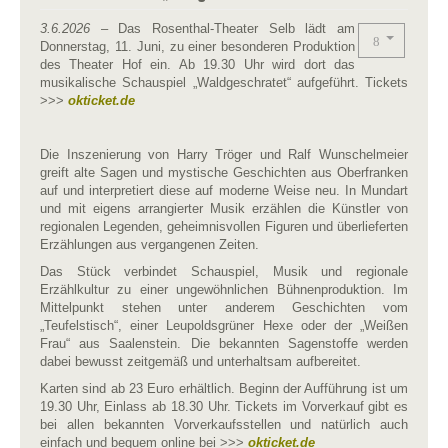
3.6.2026
– Das Rosenthal-Theater Selb lädt am
Donnerstag, 11. Juni, zu einer besonderen Produktion
des Theater Hof ein. Ab 19.30 Uhr wird dort das
musikalische Schauspiel „Waldgeschratet“ aufgeführt. Tickets
>>>
okticket.de
Die Inszenierung von Harry Tröger und Ralf Wunschelmeier
greift alte Sagen und mystische Geschichten aus Oberfranken
auf und interpretiert diese auf moderne Weise neu. In Mundart
und mit eigens arrangierter Musik erzählen die Künstler von
regionalen Legenden, geheimnisvollen Figuren und überlieferten
Erzählungen aus vergangenen Zeiten.
Das Stück verbindet Schauspiel, Musik und regionale
Erzählkultur zu einer ungewöhnlichen Bühnenproduktion. Im
Mittelpunkt stehen unter anderem Geschichten vom
„Teufelstisch“, einer Leupoldsgrüner Hexe oder der „Weißen
Frau“ aus Saalenstein. Die bekannten Sagenstoffe werden
dabei bewusst zeitgemäß und unterhaltsam aufbereitet.
Karten sind ab 23 Euro erhältlich. Beginn der Aufführung ist um
19.30 Uhr, Einlass ab 18.30 Uhr. Tickets im Vorverkauf gibt es
bei allen bekannten Vorverkaufsstellen und natürlich auch
einfach und bequem online bei >>>
okticket.de