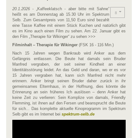
20.1.2026
- „Kaffeeklatsch - aber bitte mit Sahne”
heißt es am Donnerstag ab 15.30 Uhr im Spektrum
Selb. Zum Gesamtpreis von 11,50 Euro sind bezahlt
eine Tasse Kaffee mit einem Stück Kuchen und natürlich gibt
es im Kino auch einen Film zu sehen. Am 22. Januar gibt es
den Film „Therapie für Wikinger“ zu sehen >>>
Filminhalt – Therapie für Wikinger
(FSK 16 - 116 Min.)
Nach 15 Jahren wegen Bankraub wird Anker aus dem
Gefängnis entlassen. Die Beute hat damals sein Bruder
Manfred vergraben, der seit seiner Kindheit an einer
Identitätsstörung leidet. An das Geld und daran, wo er es vor
15 Jahren vergraben hat, kann sich Manfred nicht mehr
erinnern. Anker bringt seinen Bruder daher zurück in ihr
gemeinsames Elternhaus, in der Hoffnung, dies könnte die
Erinnerung an sein früheres Ich auslösen – denn Anker hat
keine Zeit zu verlieren: Sein Komplize von damals, Friendly
Flemming, ist ihnen auf den Fersen und beansprucht die Beute
für sich... Das komplette aktuelle Kinoprogramm im Spektrum
Selb gibt es im Internet bei
spektrum-selb.de