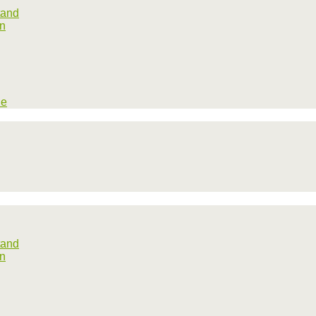
tand
rn
he
tand
rn