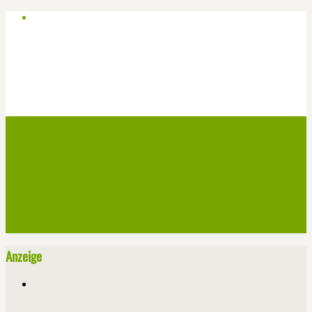
Start
Veranstaltungen
Theater-Tickets
Angebote
Werben
Pressemitteilung
Kontakt / Impressum / Datenschutz
Anzeige