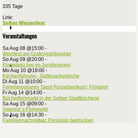
335 Tage
Link:
Selber Wiesenfest
Veranstaltungen
Sa Aug 08 @15:00
-
Weinfest am Grafenmühlweiher
So Aug 09 @20:00
-
Ringelspü live im Jungbrunnen
Mo Aug 10 @19:00
-
Kirchenführung - Gottesackerkirche
Di Aug 11 @10:00
-
Ferienprogramm Tatort Porzellan(ikon): Filmdreh
Fr Aug 14 @14:00
-
Bücherflohmarkt in der Selber Stadtbücherei
Sa Aug 15 @09:00
-
Swenne´s Flohmarkt
So Aug 16 @14:30
-
Familiennachmittag: Porzellan bedrucken