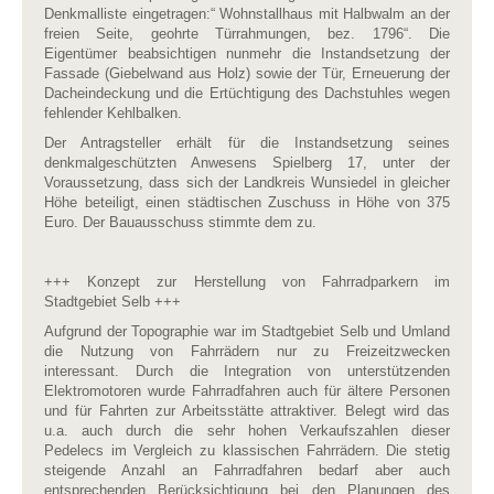
Denkmalliste eingetragen:“ Wohnstallhaus mit Halbwalm an der
freien Seite, geohrte Türrahmungen, bez. 1796“. Die
Eigentümer beabsichtigen nunmehr die Instandsetzung der
Fassade (Giebelwand aus Holz) sowie der Tür, Erneuerung der
Dacheindeckung und die Ertüchtigung des Dachstuhles wegen
fehlender Kehlbalken.
Der Antragsteller erhält für die Instandsetzung seines
denkmalgeschützten Anwesens Spielberg 17, unter der
Voraussetzung, dass sich der Landkreis Wunsiedel in gleicher
Höhe beteiligt, einen städtischen Zuschuss in Höhe von 375
Euro. Der Bauausschuss stimmte dem zu.
+++ Konzept zur Herstellung von Fahrradparkern im
Stadtgebiet Selb +++
Aufgrund der Topographie war im Stadtgebiet Selb und Umland
die Nutzung von Fahrrädern nur zu Freizeitzwecken
interessant. Durch die Integration von unterstützenden
Elektromotoren wurde Fahrradfahren auch für ältere Personen
und für Fahrten zur Arbeitsstätte attraktiver. Belegt wird das
u.a. auch durch die sehr hohen Verkaufszahlen dieser
Pedelecs im Vergleich zu klassischen Fahrrädern. Die stetig
steigende Anzahl an Fahrradfahren bedarf aber auch
entsprechenden Berücksichtigung bei den Planungen des