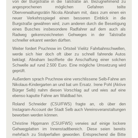
von der Burgstraße in die Talstraße an. Bezugnehmend zu
angesprochenen möglichen Gefahren teilte
Oberverwaltungsrätin Nicola Abraham mit, dass zum einen ein
neuer Verkehrsspiegel einen besseren Einblick in die
Burgstraße gewähren wird, zum anderen durch die Beseitigung
eines Busches insbesondere Radfahrer auf dem auch als
Radweg gekennzeichneten Gehweges in der Talstraße
schneller erkannt werden dürften.
Weiter fordert Pruchnow im Ortsteil Vielitz Fahrbahnschwellen,
werde sich hier doch oft über zu schnell fahrende Autos
beklagt. Abraham bezifferte die Anschaffung einer solchen
Schwelle auf rund 2.500 Euro. Eine mögliche Umsetzung wird
geprüft.
Außerdem sprach Pruchnow eine verschlissene Selb-Fahne am
Nikolaus-Kindergarten an und bat um Ersatz. Irene Pohl (Aktive
Bürger Selb) nahm diesen Vorschlag auf und wies auf eine
ebenso kaputte Fahne am Waldbad hin.
Roland Schneider (CSU/FWS) fragte an, ob über den
Instagram-Account der Stadt Selb auch Vereinsveranstaltungen
beworben werden können.
Christine Hippmann (CSU/FWS) verwies auf einige lockere
Gehwegplatten im Innenstadtbereich. Diese seien bereits
mehrfach zu Stolperfallen geworden. Entsprechend die Bitte