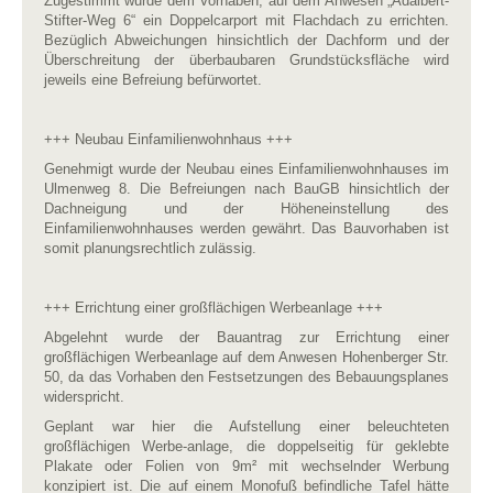
Zugestimmt wurde dem Vorhaben, auf dem Anwesen „Adalbert-
Stifter-Weg 6“ ein Doppelcarport mit Flachdach zu errichten.
Bezüglich Abweichungen hinsichtlich der Dachform und der
Überschreitung der überbaubaren Grundstücksfläche wird
jeweils eine Befreiung befürwortet.
+++ Neubau Einfamilienwohnhaus +++
Genehmigt wurde der Neubau eines Einfamilienwohnhauses im
Ulmenweg 8. Die Befreiungen nach BauGB hinsichtlich der
Dachneigung und der Höheneinstellung des
Einfamilienwohnhauses werden gewährt. Das Bauvorhaben ist
somit planungsrechtlich zulässig.
+++ Errichtung einer großflächigen Werbeanlage +++
Abgelehnt wurde der Bauantrag zur Errichtung einer
großflächigen Werbeanlage auf dem Anwesen Hohenberger Str.
50, da das Vorhaben den Festsetzungen des Bebauungsplanes
widerspricht.
Geplant war hier die Aufstellung einer beleuchteten
großflächigen Werbe-anlage, die doppelseitig für geklebte
Plakate oder Folien von 9m² mit wechselnder Werbung
konzipiert ist. Die auf einem Monofuß befindliche Tafel hätte