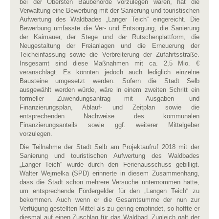
bei der Obersten Baubehörde vorzulegen waren, hat die
Verwaltung eine Bewerbung mit der Sanierung und touristischen
Aufwertung des Waldbades „Langer Teich“ eingereicht. Die
Bewerbung umfasste die Ver- und Entsorgung, die Sanierung
der Kaimauer, der Stege und der Rutschenplattform, die
Neugestaltung der Freianlagen und die Erneuerung der
Teicheinfassung sowie die Verbreiterung der Zufahrtsstraße.
Insgesamt sind diese Maßnahmen mit ca. 2,5 Mio. €
veranschlagt. Es könnten jedoch auch lediglich einzelne
Bausteine umgesetzt werden. Sofern die Stadt Selb
ausgewählt werden würde, wäre in einem zweiten Schritt ein
formeller Zuwendungsantrag mit Ausgaben- und
Finanzierungsplan, Ablauf- und Zeitplan sowie die
entsprechenden Nachweise des kommunalen
Finanzierungsanteils sowie ggf. weiterer Mittelgeber
vorzulegen.
Die Teilnahme der Stadt Selb am Projektaufruf 2018 mit der
Sanierung und touristischen Aufwertung des Waldbades
„Langer Teich“ wurde durch den Ferienausschuss gebilligt.
Walter Wejmelka (SPD) erinnerte in diesem Zusammenhang,
dass die Stadt schon mehrere Versuche unternommen hatte,
um entsprechende Fördergelder für den „Langen Teich“ zu
bekommen. Auch wenn er die Gesamtsumme der nun zur
Verfügung gestellten Mittel als zu gering empfindet, so hoffte er
diesmal auf einen Zuschlag für das Waldbad. Zugleich galt der