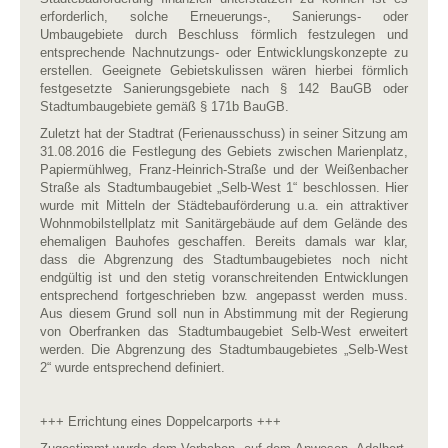
erforderlich, solche Erneuerungs-, Sanierungs- oder
Umbaugebiete durch Beschluss förmlich festzulegen und
entsprechende Nachnutzungs- oder Entwicklungskonzepte zu
erstellen. Geeignete Gebietskulissen wären hierbei förmlich
festgesetzte Sanierungsgebiete nach § 142 BauGB oder
Stadtumbaugebiete gemäß § 171b BauGB.
Zuletzt hat der Stadtrat (Ferienausschuss) in seiner Sitzung am
31.08.2016 die Festlegung des Gebiets zwischen Marienplatz,
Papiermühlweg, Franz-Heinrich-Straße und der Weißenbacher
Straße als Stadtumbaugebiet „Selb-West 1“ beschlossen. Hier
wurde mit Mitteln der Städtebauförderung u.a. ein attraktiver
Wohnmobilstellplatz mit Sanitärgebäude auf dem Gelände des
ehemaligen Bauhofes geschaffen. Bereits damals war klar,
dass die Abgrenzung des Stadtumbaugebietes noch nicht
endgültig ist und den stetig voranschreitenden Entwicklungen
entsprechend fortgeschrieben bzw. angepasst werden muss.
Aus diesem Grund soll nun in Abstimmung mit der Regierung
von Oberfranken das Stadtumbaugebiet Selb-West erweitert
werden. Die Abgrenzung des Stadtumbaugebietes „Selb-West
2“ wurde entsprechend definiert.
+++ Errichtung eines Doppelcarports +++