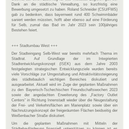
Dank an die städtische Verwaltung, so kurzfristig eine
Bewerbung umgesetzt zu haben. Roland Schneider (CSU/FWS)
gab zu bedenken, dass bayernweit rund 400 Schwimmbäder
saniert werden müssten, hofft aber ebenso auf eine Förderung
für Selb, zumal das Bad im Jahr 2023 sein 100jähriges
Bestehen feiert.
+++ Stadtumbau West +++
Der Stadteingang Selb-West war bereits mehrfach Thema im
Stadtrat. Auf Grundlage der im Integrierten
Stadtentwicklungskonzept (ISEK) aus dem Jahre 2003
festgelegten strategischen Entwicklungsziele wurden bereits
viele Vorschläge zur Umgestaltung und Attraktivitätssteigerung
des städtebaulich wichtigen Bereiches diskutiert und
ausgearbeitet. Aktuell wird im Zuge der geplanten Maßnahmen
zu den Bayerisch-Tschechischen Freundschaftswochen 2023
sowie der angedachten Erweiterung des „Factory Outlet
Centers“ in Richtung Innenstadt wieder über die Neugestaltung
der Frei- und Verkehrsflächen am Marienplatz sowie über ein
Nachnutzungskonzept der freigeräumten Flächen beidseitig der
Weißenbacher Straße diskutiert.
Um die geplanten Maßnahmen mit Mitteln der
Städtebauförderung finanziell unterstützen zu können ist es