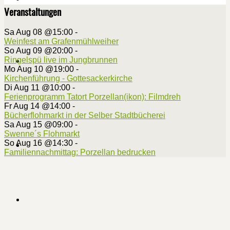
Veranstaltungen
Sa Aug 08 @15:00
-
Weinfest am Grafenmühlweiher
So Aug 09 @20:00
-
Ringelspü live im Jungbrunnen
Mo Aug 10 @19:00
-
Kirchenführung - Gottesackerkirche
Di Aug 11 @10:00
-
Ferienprogramm Tatort Porzellan(ikon): Filmdreh
Fr Aug 14 @14:00
-
Bücherflohmarkt in der Selber Stadtbücherei
Sa Aug 15 @09:00
-
Swenne´s Flohmarkt
So Aug 16 @14:30
-
Familiennachmittag: Porzellan bedrucken