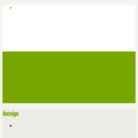
Start
Veranstaltungen
Theater-Tickets
Angebote
Werben
Pressemitteilung
Kontakt / Impressum / Datenschutz
Anzeige