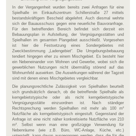
In der Vergangenheit wurden bereits zwei Anfragen für eine
Spielhalle im Einkaufszentrum Schillerstraße 27 mittels
bestandskräftigem Bescheid abgelehnt. Auch diesmal wehrte
sich der Bauausschuss gegen eine neuerliche Bauvoranfrage.
Für den betreffenden Bereich befindet sich derzeit ein
Bebauungsplan in Aufstellung, der Vergnügungsstätten und
Spielhallen im gesamten Plangebiet ausschließt. Vorgesehen
ist hier die Festsetzung eines Sondergebietes mit
Zweckbestimmung „Ladengebiet“. Die Umgebungsbebauung
tendiert hingegen eher zu einem Mischgebiet. Es besteht hier
ein Nebeneinander von Wohnen und Gewerbe, wobei sich die
gewerblichen Nutzungen nicht übermäßig störend auf das
Wohnumfeld auswirken. Die Auswirkungen während der Tagzeit
sind mit denen eines Mischgebietes vergleichbar.
Die planungsrechtliche Zulässigkeit von Spielhallen beurteilt
sich grundsätzlich danach, ob die betreffende Spielhalle als
kerngebietstypische oder als nicht kerngebietstypische
Vergnügungsstätte einzuordnen ist. Nach ständiger
Rechtsprechung werden Spielhallen mit mehr als 100 m²
Nutzfläche als kerngebietstypisch eingestuft. Gegenstand der
Anfrage ist eine nicht näher konkretisierte Nutzfläche von 210
m². Selbst wenn man eine großzügige Verwendung für
Nebenräume (wie z.B. Büro, WC-Anlage, Küche, etc.)
unterstellt, kann davon ausgegangen werden, dass die für die