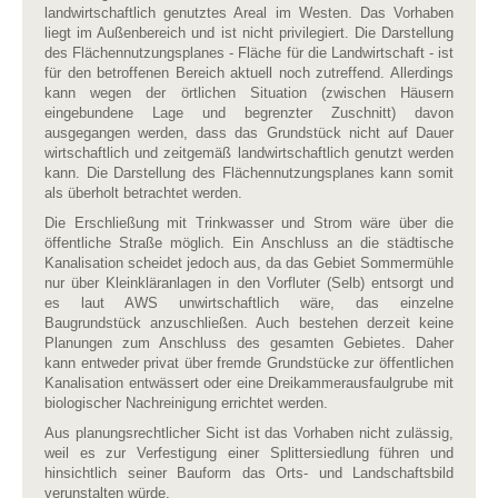
landwirtschaftlich genutztes Areal im Westen. Das Vorhaben
liegt im Außenbereich und ist nicht privilegiert. Die Darstellung
des Flächennutzungsplanes - Fläche für die Landwirtschaft - ist
für den betroffenen Bereich aktuell noch zutreffend. Allerdings
kann wegen der örtlichen Situation (zwischen Häusern
eingebundene Lage und begrenzter Zuschnitt) davon
ausgegangen werden, dass das Grundstück nicht auf Dauer
wirtschaftlich und zeitgemäß landwirtschaftlich genutzt werden
kann. Die Darstellung des Flächennutzungsplanes kann somit
als überholt betrachtet werden.
Die Erschließung mit Trinkwasser und Strom wäre über die
öffentliche Straße möglich. Ein Anschluss an die städtische
Kanalisation scheidet jedoch aus, da das Gebiet Sommermühle
nur über Kleinkläranlagen in den Vorfluter (Selb) entsorgt und
es laut AWS unwirtschaftlich wäre, das einzelne
Baugrundstück anzuschließen. Auch bestehen derzeit keine
Planungen zum Anschluss des gesamten Gebietes. Daher
kann entweder privat über fremde Grundstücke zur öffentlichen
Kanalisation entwässert oder eine Dreikammerausfaulgrube mit
biologischer Nachreinigung errichtet werden.
Aus planungsrechtlicher Sicht ist das Vorhaben nicht zulässig,
weil es zur Verfestigung einer Splittersiedlung führen und
hinsichtlich seiner Bauform das Orts- und Landschaftsbild
verunstalten würde.