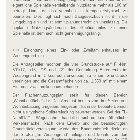
eigentliche Spielhalle verbleibende Nutzfläche mehr als 100 m²
beträgt. Damit ist das Vorhaben als kerngebietstypisch zu
beurteilen. Dies fügt sich nach Baugesetzbuch nicht in die
Umgebung ein und ist somit planungsrechtlich unzulässig. Die
geplante Nutzungsänderung des Gebäudeteiles zu einer
Spielhalle ist demnach nicht genehmigungsfähig.
+++ Errichtung eines Ein- oder Zweifamilienhauses im
Wiesengrund +++
Die Antragsteller möchten die vier Grundstücke auf Fl.-Nrn.
591/17, -/18, -/19 und -/21 der Gemarkung Erkersreuth im
Wiesengrund in Erkersreuth erwerben, zu einem Grundstück
vereinigen und die Gesamtfläche von ca. 1.553 m² mit einem
Ein- oder Zweifamilienhaus bebauen.
Der Flächennutzungsplan stellt für diesen Bereich
„Wohnbaufläche“ dar. Das Areal ist bereits von drei Seiten von
Wohnbebauung umgeben. Insgesamt kann der bebaute Bereich
nicht als typische Splittersiedlung bewertet werden. Bei der Fl.-
Nr. 591/21 – Wegefläche – handelt es sich um keine öffentliche
Verkehrsfläche. Nach dem Erwerb und der beabsichtigten
Grundstücksvereinigung würde das Baugrundstück direkt an
der Straße „Im Wiesengrund“ anliegen und könnte von dort