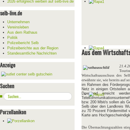
2026 erfolgreich werben auf selb-live.de
selb-live.de
Unternehmen
Vereinsleben
Aus dem Rathaus
Politik
Polizeibericht Selb
Polizeiberichte aus der Region
Aus dem Wirtschafts
Standesamtliche Nachrichten
Anzeige
21.4.2
Touri
Wirtschaftsausschuss des Sel
erwähnte sie, wie bereits auf
se
Suchen
im Rahmen des Förderprogr
Netz in einigen Ortsteilen 
Download erreicht wer
Suchen
Telekommunikationsunterne
...
bzw. 200 Mbit/s sollen als 
Selb über den Landkreis Wun
Porzellanikon
zu 70 Prozent Fördermittel 
Karte ans Hochgeschwindigk
Die Übernachtungszahlen sti