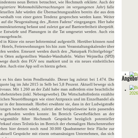
indestens neun Betten betrachtet, wie Hochmuth erklärte. Auch der
registriere Wohnmobilübernachtungen im vergangenen Jahr
) falle
m aktuellen Jahr würden die Übernachtungszahlen bereits die aus dem
n, weshalb von einer guten Tendenz gesprochen werden kann. Weiter
g auf die Neugestaltung des „Roten Fadens“ eingegangen. Hier habe
mstrukturierung befasst und zuletzt gar auf Barrierefreiheit überprüft.
ie Entwürfe und Planungen in die Tat umgesetzt werden. Auch ein
erausgebracht.
d in Kürze ein neuer Infoterminal aufgestellt. Hierüber können rund
r Hotels, Ferienwohnungen bis hin zum Veranstaltungskalender über
ufen werden. Erneuert werden durch den „Naturpark Fichtelgebirge“
en Orten aufgestellten Wander-Wandtafeln. Walter Wejmelka (SPD)
rwege durch den FGV neu markiert und in ein neues einheitliches
den. Auch eine App soll es hierzu geben.
Angebot
es bis dato beim Pendlersaldo. Dieser lag zuletzt bei 1.474. Die
quote lag im Jahr 2015 in Selb bei 5,8 Prozent. Aktuell bewege sich
niveaus. Mit 1.260 an der Zahl habe man außerdem eine beachtliche
ebetrieben (inkl. Nebengewerbe). Die Wirtschaftsförderin erzählte
ichen Neueröffnungen wie einer Arztpraxis und im Einzelhandel als
r in der Innenstadt. Hierbei erwähnte sie, dass in der Ludwigstraße
lungen bestehen würde, zuletzt aber beispielsweise kein passendes
ten gefunden werden konnte. Im Bereich Gewerbeflächen an der
igsmühle führe Hochmuth Gespräche bezüglich potentieller
rkauf eines Teilstücks im Bereich der ehemaligen Hutschenreuther
hen hier derzeit noch rund 30.000 Quadratmeter freie Fläche zur
 aktuell Gespräche mit einem ortsansässigen Unternehmen, das sich