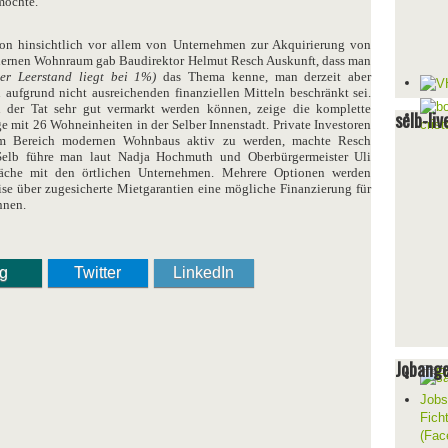
möchte.
ion hinsichtlich vor allem von Unternehmen zur Akquirierung von
ernen Wohnraum gab Baudirektor Helmut Resch Auskunft, dass man
ler Leerstand liegt bei 1%)
das Thema kenne, man derzeit aber
n aufgrund nicht ausreichenden finanziellen Mitteln beschränkt sei.
der Tat sehr gut vermarkt werden können, zeige die komplette
selb-liv
 mit 26 Wohneinheiten in der Selber Innenstadt. Private Investoren
im Bereich modernen Wohnbaus aktiv zu werden, machte Resch
Selb führe man laut Nadja Hochmuth und Oberbürgermeister Uli
äche mit den örtlichen Unternehmen. Mehrere Optionen werden
ise über zugesicherte Mietgarantien eine mögliche Finanzierung für
nnen.
ng
Twitter
LinkedIn
Jobang
Jobs
Fich
(Fac