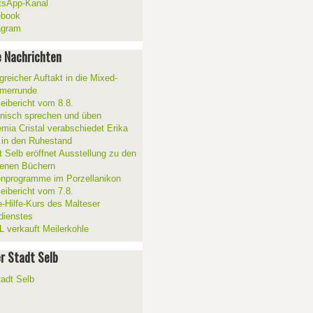
sApp-Kanal
ebook
agram
 Nachrichten
greicher Auftakt in die Mixed-
merrunde
zeibericht vom 8.8.
ienisch sprechen und üben
mia Cristal verabschiedet Erika
 in den Ruhestand
t Selb eröffnet Ausstellung zu den
enen Büchern
enprogramme im Porzellanikon
zeibericht vom 7.8.
e-Hilfe-Kurs des Malteser
sdienstes
 verkauft Meilerkohle
er Stadt Selb