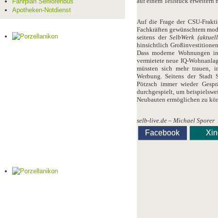
auf einem Teilstück erweitern 
Fahrplan Seniorenbus
Apotheken-Notdienst
Auf die Frage der CSU-Frakt
Fachkräften gewünschtem mod
seitens der
SelbWerk (aktuel
hinsichtlich Großinvestitione
Dass moderne Wohnungen in 
vermietete neue IQ-Wohnanlage
müssten sich mehr trauen, 
Werbung. Seitens der Stadt 
Pötzsch immer wieder Gespr
durchgespielt, um beispielswe
Neubauten ermöglichen zu kö
selb-live.de – Michael Sporer
Facebook
Xi