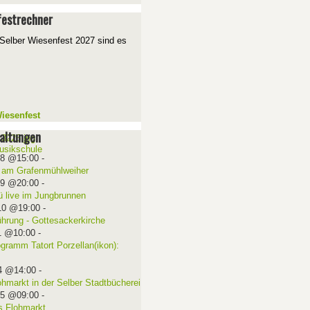
estrechner
Selber Wiesenfest 2027 sind es
iesenfest
altungen
08 @15:00
-
 am Grafenmühlweiher
09 @20:00
-
ü live im Jungbrunnen
10 @19:00
-
ührung - Gottesackerkirche
1 @10:00
-
ogramm Tatort Porzellan(ikon):
4 @14:00
-
ohmarkt in der Selber Stadtbücherei
15 @09:00
-
 Flohmarkt