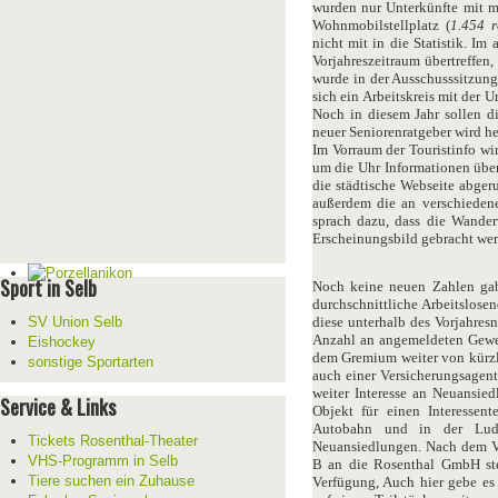
wurden nur Unterkünfte mit m
Wohnmobilstellplatz (
1.454 
nicht mit in die Statistik. I
Vorjahreszeitraum übertreffe
wurde in der Ausschusssitzun
sich ein Arbeitskreis mit der U
Noch in diesem Jahr sollen d
neuer Seniorenratgeber wird h
Im Vorraum der Touristinfo wir
um die Uhr Informationen übe
die städtische Webseite abger
außerdem die an verschieden
sprach dazu, dass die Wande
Erscheinungsbild gebracht wer
Sport in Selb
Noch keine neuen Zahlen gab 
durchschnittliche Arbeitslosen
SV Union Selb
diese unterhalb des Vorjahres
Anzahl an angemeldeten Gewerb
Eishockey
dem Gremium weiter von kürzl
sonstige Sportarten
auch einer Versicherungsagentu
weiter Interesse an Neuansied
Service & Links
Objekt für einen Interessen
Autobahn und in der Ludw
Tickets Rosenthal-Theater
Neuansiedlungen. Nach dem Ve
VHS-Programm in Selb
B an die Rosenthal GmbH ste
Tiere suchen ein Zuhause
Verfügung, Auch hier gebe es