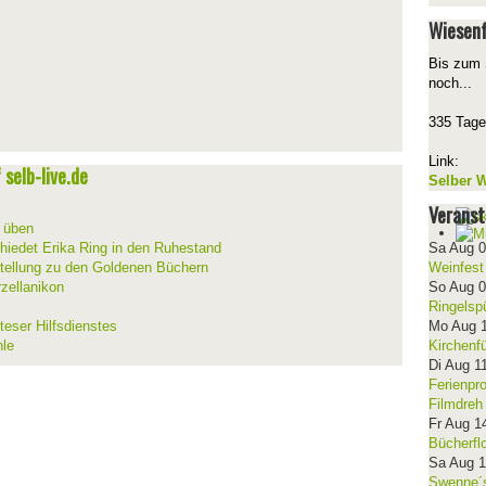
Wiesenf
Bis zum 
noch...
335 Tage
Link:
selb-live.de
Selber W
Veranst
d üben
hiedet Erika Ring in den Ruhestand
Sa Aug 
stellung zu den Goldenen Büchern
Weinfest
zellanikon
So Aug 
Ringelsp
teser Hilfsdienstes
Mo Aug 
hle
Kirchenf
Di Aug 1
Ferienpr
Filmdreh
Fr Aug 1
Bücherfl
Sa Aug 
Swenne´s