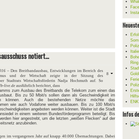
What
Fac
Inst
Neueste
Erfol
Som
Poli
Ital
ausschuss notiert…
Bohe
Ring
Stad
016
– Den Breitbandausbau, Entwicklungen im Bereich des
Gold
smus und der Wirtschaft zeigte in der Sitzung des
Feri
ber Stadtrats Wirtschaftsförderin Nadja Hochmuth auf. So
Poli
lb-live.de
ausführlich berichtet, dass
amms zum Ausbau des Breitbands die Telekom zum einen das
Erst
ausbaut. Bis zu 50 Mbit/s sollen dann als Geschwindigkeit im
Hilf
den können. Auch die bestehenden Netze möchte das
ENKL
hmen wie auch Vodafone weiter ausbauen. Bis zu 100 Mbit/s
Geschwindigkeiten angeboten werden können. Weiter ist die Stadt
Infos d
siedel in einem weiteren Bundesförderprogramm beteiligt. Bis
werden hier angestrebt, um die letzten „weißen Flecken“ auf der
eitsnetz anzubinden.
egen im vergangenen Jahr auf knapp 40.000 Übernachtungen. Dabei