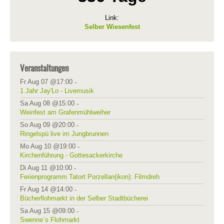
Link:
Selber Wiesenfest
Veranstaltungen
Fr Aug 07 @17:00
-
1 Jahr Jay'Lo - Livemusik
Sa Aug 08 @15:00
-
Weinfest am Grafenmühlweiher
So Aug 09 @20:00
-
Ringelspü live im Jungbrunnen
Mo Aug 10 @19:00
-
Kirchenführung - Gottesackerkirche
Di Aug 11 @10:00
-
Ferienprogramm Tatort Porzellan(ikon): Filmdreh
Fr Aug 14 @14:00
-
Bücherflohmarkt in der Selber Stadtbücherei
Sa Aug 15 @09:00
-
Swenne´s Flohmarkt