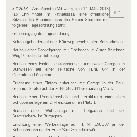
8.3.2018
– Am nächsten Mittwoch, den 14. März 2018
(18 Uhr) findet im Rathaussaal eine öffentliche
Sitzung des Bauausschuss des Selber Stadtrats mit
folgender Tagesordnung statt:
Genehmigung der Tagesordnung
Bekanntgabe der auf dem Büroweg genehmigten Bauvorhaben
Neubau einer Doppelgarage mit Flachdach im Anton-Bruckner-
Weg 9 - isolierte Befreiung-
Neubau eines Einfamilienwohnhauses und zweier Garagen in
Dürrwiesen auf einer Teilfläche von Fl.Nr. 644 in der
Gemarkung Längenau
Errichtung eines Einfamilienhauses mit Garage in der Paul-
Gerhardt-Straße auf der Fl.Nr. 365/341 Gemarkung Vielitz
Neubau einer Produktionshalle und Teilabbruch einer alten
Schuppenanlage am Dr.-Felix-Zandman Platz 1
Neubau einer Wohnanlage mit Tiefgarage und der
Stadtbücherei im Bürgerpark
Errichtung einer Werbeanlage auf Fl. Nr. 1583/37 an der
Bahnunterführung der Hofer Straße stadteinwärts