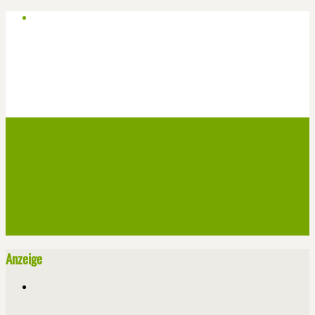
Start
Veranstaltungen
Theater-Tickets
Angebote
Werben
Pressemitteilung
Kontakt / Impressum / Datenschutz
Anzeige