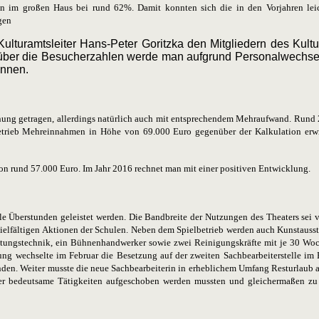
gen im großen Haus bei rund 62%. Damit konnten sich die in den Vorjahren le
gen
Kulturamtsleiter Hans-Peter Goritzka den Mitgliedern des Kult
ik über die Besucherzahlen werde man aufgrund Personalwechs
önnen.
ung getragen, allerdings natürlich auch mit entsprechendem Mehraufwand. Rund
rieb Mehreinnahmen in Höhe von 69.000 Euro gegenüber der Kalkulation erwirt
on rund 57.000 Euro. Im Jahr 2016 rechnet man mit einer positiven Entwicklung.
le Überstunden geleistet werden. Die Bandbreite der Nutzungen des Theaters sei 
fältigen Aktionen der Schulen. Neben dem Spielbetrieb werden auch Kunstauss
taltungstechnik, ein Bühnenhandwerker sowie zwei Reinigungskräfte mit je 30 Wo
ng wechselte im Februar die Besetzung auf der zweiten Sachbearbeiterstelle im 
en. Weiter musste die neue Sachbearbeiterin in erheblichem Umfang Resturlaub au
iger bedeutsame Tätigkeiten aufgeschoben werden mussten und gleichermaßen zu