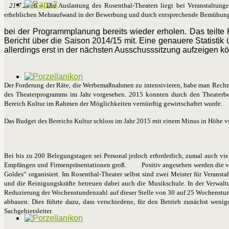
21.7.2016
– Die Auslastung des Rosenthal-Theaters liegt bei Veranstaltun
erheblichen Mehraufwand in der Bewerbung und durch entsprechende Bemühun
bei der Programmplanung bereits wieder erholen. Das teilte 
Bericht über die Saison 2014/15 mit. Eine genauere Statist
allerdings erst in der nächsten Ausschusssitzung aufzeigen k
Der Forderung der Räte, die Werbemaßnahmen zu intensivieren, habe man Rechn
des Theaterprogramms im Jahr vorgesehen. 2015 konnten durch den Theaterbet
Bereich Kultur im Rahmen der Möglichkeiten vernünftig gewirtschaftet wurde.
Das Budget des Bereichs Kultur schloss im Jahr 2015 mit einem Minus in Höhe v
Bei bis zu 200 Belegungstagen sei Personal jedoch erforderlich, zumal auch vie
Empfängen und Firmenpräsentationen groß. Positiv angesehen werden die viel
Goldes“ organisiert. Im Rosenthal-Theater selbst sind zwei Meister für Verans
und die Reinigungskräfte betreuen dabei auch die Musikschule. In der Verwaltu
Reduzierung der Wochenstundenzahl auf dieser Stelle von 30 auf 25 Wochenstund
abbauen. Dies führte dazu, dass verschiedene, für den Betrieb zunächst wen
Sachgebietsleiter.