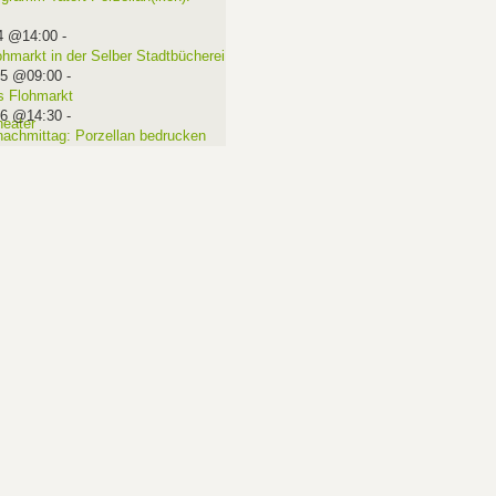
4 @14:00
-
ohmarkt in der Selber Stadtbücherei
15 @09:00
-
 Flohmarkt
16 @14:30
-
nachmittag: Porzellan bedrucken