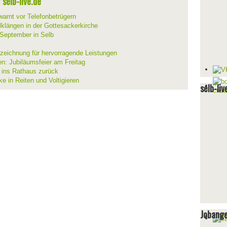
selb-live.de
warnt vor Telefonbetrügern
lklängen in der Gottesackerkirche
 September in Selb
szeichnung für hervorragende Leistungen
en: Jubiläumsfeier am Freitag
t ins Rathaus zurück
ke in Reiten und Voltigieren
selb-liv
Jobang