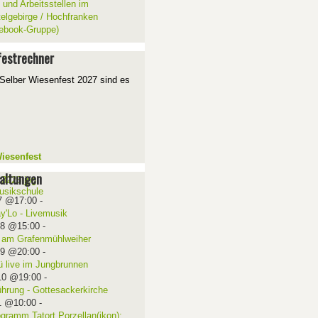
 und Arbeitsstellen im
telgebirge / Hochfranken
ebook-Gruppe)
estrechner
Selber Wiesenfest 2027 sind es
iesenfest
altungen
7 @17:00
-
ay'Lo - Livemusik
08 @15:00
-
 am Grafenmühlweiher
09 @20:00
-
ü live im Jungbrunnen
10 @19:00
-
ührung - Gottesackerkirche
1 @10:00
-
ogramm Tatort Porzellan(ikon):