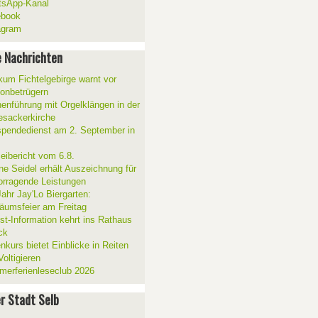
sApp-Kanal
ebook
agram
 Nachrichten
ikum Fichtelgebirge warnt vor
fonbetrügern
henführung mit Orgelklängen in der
esackerkirche
spendedienst am 2. September in
zeibericht vom 6.8.
ne Seidel erhält Auszeichnung für
orragende Leistungen
Jahr Jay'Lo Biergarten:
läumsfeier am Freitag
ist-Information kehrt ins Rathaus
ck
nkurs bietet Einblicke in Reiten
oltigieren
erferienleseclub 2026
er Stadt Selb