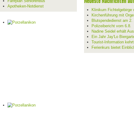
Neueste Nachrichten auf 
Fahrplan Seniorenbus
Apotheken-Notdienst
Klinikum Fichtelgebirge 
Kirchenführung mit Orge
Blutspendedienst am 2.
Polizeibericht vom 6.8.
Nadine Seidel erhält Au
Ein Jahr Jay'Lo Biergart
Tourist-Information kehr
Ferienkurs bietet Einblic