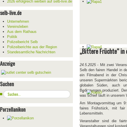
2026 erfolgreich werben auf selb-live.de
selb-live.de
Unternehmen
Vereinsleben
Aus dem Rathaus
Politik
Polizeibericht Selb
Polizeiberichte aus der Region
„Bittere Früchte“ in 
Standesamtliche Nachrichten
Anzeige
24.5.2025
- Mit zwei Veranst
Selb den fairen Handel in 
ein Filmabend in der Chris
unseren Supermärkten beric
Suchen
globalen Süden, auch un
Bedingungen produziert. Der
Suchen
was schief läuft in unserem
...
Am Montagvormittag um 9:0
Porzellanikon
faires Frühstück, mit fai
Lebensmitteln.
Veranstalter sind die fai
Veranstaltungen sind kosten