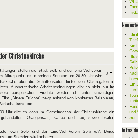
What
Fac
Inst
Neueste
Klin
Tele
Kirc
Gott
der Christuskirche
Blut
Selb
Poli
altungen stellen die Stadt Selb und der eine Weltverein
Nadi
den Mittelpunkt: am morgigen Sonntag um 20:30 Uhr wird
herv
tuskirche über die Schattenseiten hinter den Obstregalen in
Ein 
hten. Ausbeuterische Arbeitsbedingungen gibt es nicht nur im
Jubi
sere europäischen Früchte werden oft unter unwürdigen
Tour
 Film „Bittere Früchte“ zeigt anhand von konkreten Beispielen,
zurü
 Wirtschaftssystem.
Ferie
0 Uhr gibt es dann im Gemeindesaal der Christuskirche ein
und V
r gehandeltem Orangensaft, Kaffee und Tee, sowie lokalen
Somm
Infos d
rtrade town Selb und der Eine-Welt-Verein Selb e.V. Beide
los, um Spenden wird gebeten.