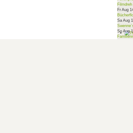
Filmdreh
Fr Aug 1
Bücherfl
Sa Aug 
Swenne´s
So Aug 
Familien