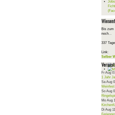
Jobs
Fich
(Fac
Wiesenf
Bis zum 
noch...
337 Tage
Link:
Selber W
Veranst
Fr Aug 0
1 Jahr J
Sa Aug 
Weinfest
So Aug 
Ringelsp
Mo Aug 
Kirchenf
Di Aug 1
Ferienpr