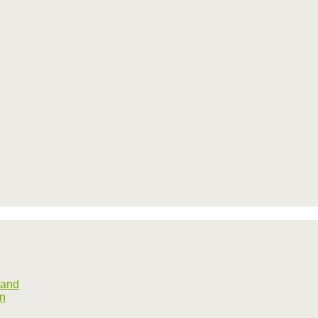
tand
rn