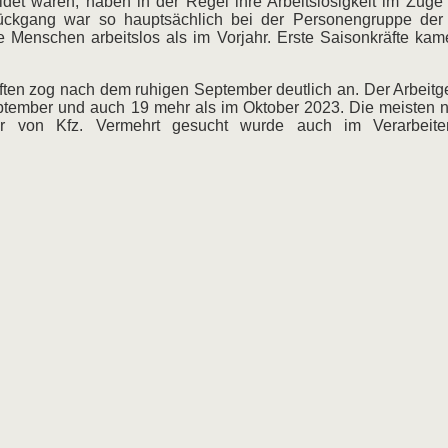
et waren, haben in der Regel ihre Arbeitslosigkeit im Zuge
ückgang war so hauptsächlich bei der Personengruppe der 
 Menschen arbeitslos als im Vorjahr. Erste Saisonkräfte kame
äften zog nach dem ruhigen September deutlich an. Der Arbeit
tember und auch 19 mehr als im Oktober 2023. Die meisten 
ur von Kfz. Vermehrt gesucht wurde auch im Verarbei