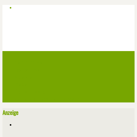
Start
Veranstaltungen
Theater-Tickets
Angebote
Werben
Pressemitteilung
Kontakt / Impressum / Datenschutz
Anzeige