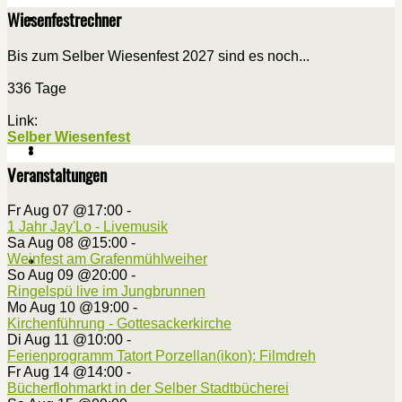
Wiesenfestrechner
Bis zum Selber Wiesenfest 2027 sind es noch...
336 Tage
Link:
Selber Wiesenfest
Veranstaltungen
Fr Aug 07 @17:00
-
1 Jahr Jay'Lo - Livemusik
Sa Aug 08 @15:00
-
Weinfest am Grafenmühlweiher
So Aug 09 @20:00
-
Ringelspü live im Jungbrunnen
Mo Aug 10 @19:00
-
Kirchenführung - Gottesackerkirche
Di Aug 11 @10:00
-
Ferienprogramm Tatort Porzellan(ikon): Filmdreh
Fr Aug 14 @14:00
-
Bücherflohmarkt in der Selber Stadtbücherei