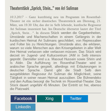
Theaterstück „Sprich, Stein…“ von Ari Suliman
10.3.2017
– Ganz kurzfristig neu im Programm im Rosenthal-
Theater ist ein sicher drastisches Theaterstück am Dienstag, 21.
März, um 19.30 Uhr, das der in Selb lebende, kurdische Regisseur
Ari Suliman inszeniert hat. Ins Deutsche übersetzt lautet der Titel
„Sprich, Stein…“. In diesem
Stück werden die Gegebenheiten,
Umstände und Machenschaften in einem Gefängnis in der
kurdischen Heimat Ari Sulimans geschildert, von Repressalien
und Folter bis zu Hinrichtungen. Umstände also, die erklären,
warum so viele Menschen aus den Krisengebieten in aller Welt
ihre Heimat verlassen oder verlassen müssen. Das Stück wird
derzeit im Jugend- und Kulturzentrum JAM in Selb intensiv
geprobt. Darsteller sind u.a. Masoud Hussein sowie Shirin und
Is Aldin. Die Aufführung im Rosenthal-Theater wird in
arabischer Sprache gespielt, allerdings mit Erläuterungen in
deutscher Sprache. Damit gibt die Stadt Selb dem
ausgebildeten Regisseur Ari Suliman die Möglichkeit, seine
Tätigkeit in seiner neuen Heimat auszuüben. Die Bühnendeko
und den Aufbau besorgt die Technik im Rosenthal-Theater. Das
Stück dauert ungefähr 45 Minuten. Der Eintritt ist frei, ebenso
die Platzwahl.
Facebook
Xing
Twitter
LinkedIn