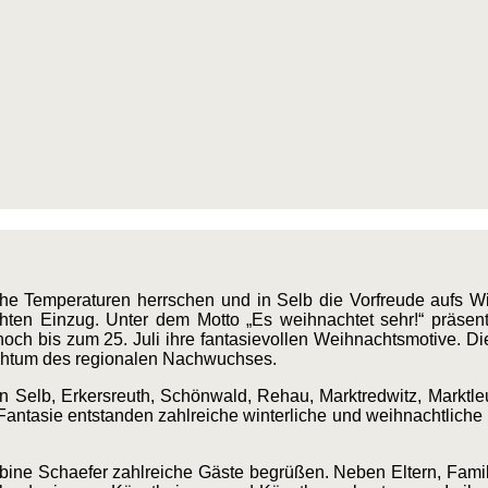
 Temperaturen herrschen und in Selb die Vorfreude aufs Wiese
ten Einzug. Unter dem Motto „Es weihnachtet sehr!“ präsent
 noch bis zum 25. Juli ihre fantasievollen Weihnachtsmotive. D
eichtum des regionalen Nachwuchses.
in Selb, Erkersreuth, Schönwald, Rehau, Marktredwitz, Markt
d Fantasie entstanden zahlreiche winterliche und weihnachtliche
 Sabine Schaefer zahlreiche Gäste begrüßen. Neben Eltern, Fami