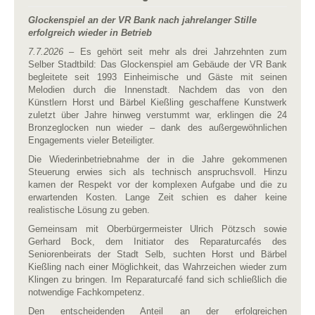
Glockenspiel an der VR Bank nach jahrelanger Stille
erfolgreich wieder in Betrieb
7.7.2026
– Es gehört seit mehr als drei Jahrzehnten zum
Selber Stadtbild: Das Glockenspiel am Gebäude der VR Bank
begleitete seit 1993 Einheimische und Gäste mit seinen
Melodien durch die Innenstadt. Nachdem das von den
Künstlern Horst und Bärbel Kießling geschaffene Kunstwerk
zuletzt über Jahre hinweg verstummt war, erklingen die 24
Bronzeglocken nun wieder – dank des außergewöhnlichen
Engagements vieler Beteiligter.
Die Wiederinbetriebnahme der in die Jahre gekommenen
Steuerung erwies sich als technisch anspruchsvoll. Hinzu
kamen der Respekt vor der komplexen Aufgabe und die zu
erwartenden Kosten. Lange Zeit schien es daher keine
realistische Lösung zu geben.
Gemeinsam mit Oberbürgermeister Ulrich Pötzsch sowie
Gerhard Bock, dem Initiator des Reparaturcafés des
Seniorenbeirats der Stadt Selb, suchten Horst und Bärbel
Kießling nach einer Möglichkeit, das Wahrzeichen wieder zum
Klingen zu bringen. Im Reparaturcafé fand sich schließlich die
notwendige Fachkompetenz.
Den entscheidenden Anteil an der erfolgreichen