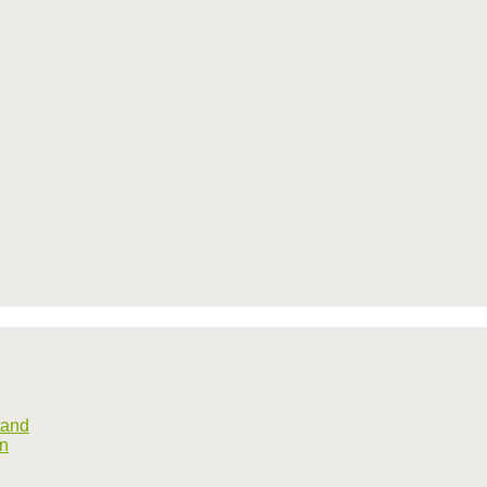
tand
rn