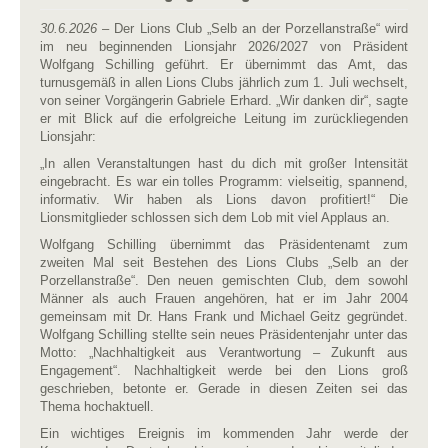
30.6.2026
– Der Lions Club „Selb an der Porzellanstraße“ wird
im neu beginnenden Lionsjahr 2026/2027 von Präsident
Wolfgang Schilling geführt. Er übernimmt das Amt, das
turnusgemäß in allen Lions Clubs jährlich zum 1. Juli wechselt,
von seiner Vorgängerin Gabriele Erhard. „Wir danken dir“, sagte
er mit Blick auf die erfolgreiche Leitung im zurückliegenden
Lionsjahr:
„In allen Veranstaltungen hast du dich mit großer Intensität
eingebracht. Es war ein tolles Programm: vielseitig, spannend,
informativ. Wir haben als Lions davon profitiert!“ Die
Lionsmitglieder schlossen sich dem Lob mit viel Applaus an.
Wolfgang Schilling übernimmt das Präsidentenamt zum
zweiten Mal seit Bestehen des Lions Clubs „Selb an der
Porzellanstraße“. Den neuen gemischten Club, dem sowohl
Männer als auch Frauen angehören, hat er im Jahr 2004
gemeinsam mit Dr. Hans Frank und Michael Geitz gegründet.
Wolfgang Schilling stellte sein neues Präsidentenjahr unter das
Motto: „Nachhaltigkeit aus Verantwortung – Zukunft aus
Engagement“. Nachhaltigkeit werde bei den Lions groß
geschrieben, betonte er. Gerade in diesen Zeiten sei das
Thema hochaktuell.
Ein wichtiges Ereignis im kommenden Jahr werde der