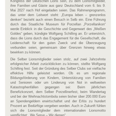
Kongress der Deutschen Lions sein, zu dem Lionsmitglieder,
ihre Familien und Gäste aus ganz Deutschland vom 6. bis 9.
Mai 2027 nach Hof eingeladen seien. Das Rahmenprogramm,
das unter dem Leitwort steht: „Europa leben – grenzenlos
denken“ bezieht auch einen Besuch in Selb ein. Eine Führung
durch das Staatliche Museum für Porzellan „Porzellanikon“
werde Einblick in die Geschichte und Gegenwart des „Weißen
Goldes“ geben, kündigte Wolfgang Schilling an. Er unterstrich,
dass die Lions durch das Engagement für die Gesellschaft, die
Leidenschaft für den guten Zweck und die Überzeugung
verbunden seien, gemeinsam über Grenzen hinweg etwas
bewirken zu können.
Die Selber Lionsmitglieder seien stolz, auf zwei Jahrzehnte
erfolgreicher Arbeit zurückblicken zu können, stellte Wolfgang
Schilling fest. Seit der Gründung des Selber Clubs sei vielfache
effektive Hilfe geleistet worden. Ob es um regionale
Bildungsförderung von Kindern, Unterstützung von Familien
und Senioren oder um Linderung von Not in weltweiten
Katastrophenfällen gegangen sei: Beim jährlichen
Benefizkonzert, dem Selber Porzellinerfest, beim Wandertag
und bei der Weihnachtstombola seien bisher über 200.000 Euro
an Spendengeldern erwirtschaftet und der Erlös zu hundert
Prozent an Bedürftige vergeben worden. Auch in Zukunft fühlen
sich die Lionsmitglieder dem internationalen Lionsmotto
verpflichtet: „We Serve – Wir dienen“.