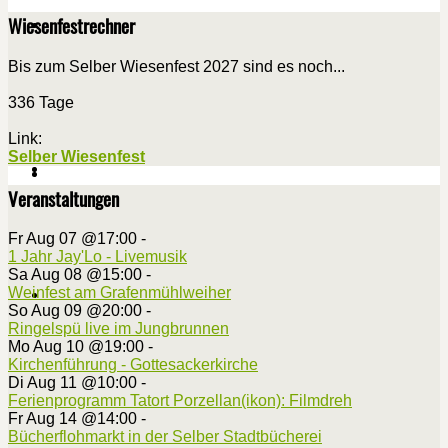
Wiesenfestrechner
Bis zum Selber Wiesenfest 2027 sind es noch...
336 Tage
Link:
Selber Wiesenfest
Veranstaltungen
Fr Aug 07 @17:00
-
1 Jahr Jay'Lo - Livemusik
Sa Aug 08 @15:00
-
Weinfest am Grafenmühlweiher
So Aug 09 @20:00
-
Ringelspü live im Jungbrunnen
Mo Aug 10 @19:00
-
Kirchenführung - Gottesackerkirche
Di Aug 11 @10:00
-
Ferienprogramm Tatort Porzellan(ikon): Filmdreh
Fr Aug 14 @14:00
-
Bücherflohmarkt in der Selber Stadtbücherei