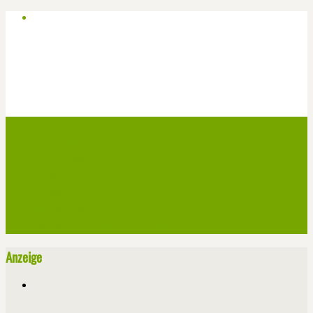
Start
Veranstaltungen
Theater-Tickets
Angebote
Werben
Pressemitteilung
Kontakt / Impressum / Datenschutz
Anzeige