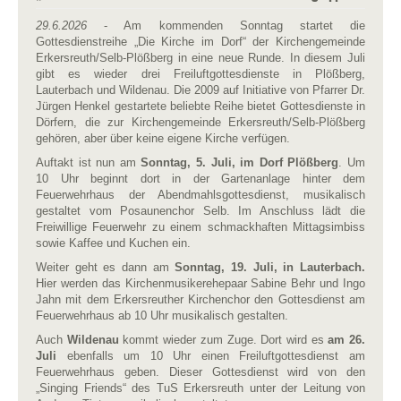
29.6.2026
- Am kommenden Sonntag startet die
Gottesdienstreihe „Die Kirche im Dorf“ der Kirchengemeinde
Erkersreuth/Selb-Plößberg in eine neue Runde. In diesem Juli
gibt es wieder drei Freiluftgottesdienste in Plößberg,
Lauterbach und Wildenau. Die 2009 auf Initiative von Pfarrer Dr.
Jürgen Henkel gestartete beliebte Reihe bietet Gottesdienste in
Dörfern, die zur Kirchengemeinde Erkersreuth/Selb-Plößberg
gehören, aber über keine eigene Kirche verfügen.
Auftakt ist nun am
Sonntag, 5. Juli, im Dorf Plößberg
. Um
10 Uhr beginnt dort in der Gartenanlage hinter dem
Feuerwehrhaus der Abendmahlsgottesdienst, musikalisch
gestaltet vom Posaunenchor Selb. Im Anschluss lädt die
Freiwillige Feuerwehr zu einem schmackhaften Mittagsimbiss
sowie Kaffee und Kuchen ein.
Weiter geht es dann am
Sonntag, 19. Juli, in Lauterbach.
Hier werden das Kirchenmusikerehepaar Sabine Behr und Ingo
Jahn mit dem Erkersreuther Kirchenchor den Gottesdienst am
Feuerwehrhaus ab 10 Uhr musikalisch gestalten.
Auch
Wildenau
kommt wieder zum Zuge. Dort wird es
am 26.
Juli
ebenfalls um 10 Uhr einen Freiluftgottesdienst am
Feuerwehrhaus geben. Dieser Gottesdienst wird von den
„Singing Friends“ des TuS Erkersreuth unter der Leitung von